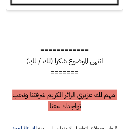
============
انتهى الموضوع شكرا (لك / لكِ)
=======
مهم لك عزيزي الزائر الكريم شرفتنا ونحب
تواجدك معنا
قنوات ومواقع التواصل الاجتماعي الرسمية
للاستاذ احمد