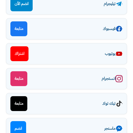
تيليجرام
انضم الآن
فيسبوك
متابعة
يوتيوب
اشتراك
انستجرام
متابعة
تيك توك
متابعة
ماسنجر
انضم