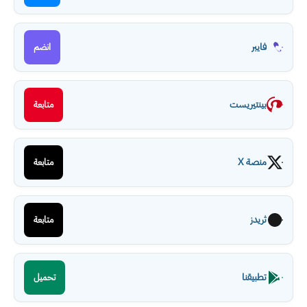
فايبر
انضم
بينتيريست
متابعة
منصة X
متابعة
ثريدز
متابعة
تطبيقنا
تحميل