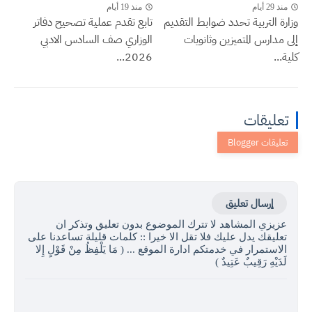
منذ 29 أيام
منذ 19 أيام
وزارة التربية تحدد ضوابط التقديم
تابع تقدم عملية تصحيح دفاتر
إلى مدارس المتميزين وثانويات
الوزاري صف السادس الادبي
كلية...
2026...
تعليقات
إرسال تعليق
عزيزي المشاهد لا تترك الموضوع بدون تعليق وتذكر ان
تعليقك يدل عليك فلا تقل الا خيرا :: كلمات قليلة تساعدنا على
الاستمرار في خدمتكم ادارة الموقع ... ( مَا يَلْفِظُ مِنْ قَوْلٍ إِلا
لَدَيْهِ رَقِيبٌ عَتِيدٌ )