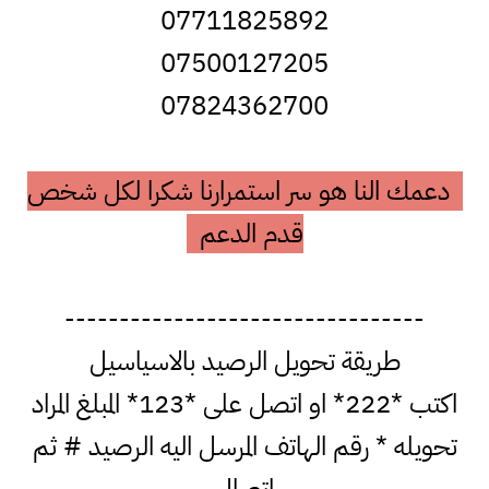
07711825892
07500127205
07824362700
دعمك النا هو سر استمرارنا شكرا لكل شخص
قدم الدعم
---------------------------------
طريقة تحويل الرصيد بالاسياسيل
اكتب *222* او اتصل على *123* المبلغ المراد
تحويله * رقم الهاتف المرسل اليه الرصيد # ثم