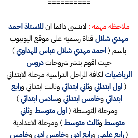
==========
ملاحظة مهمة :
لاتنسى دائما ان
للاستاذ احمد
مهدي شلال
قناة رسمية على موقع اليوتيوب
باسم (
احمد مهدي شلال عباس المهداوي
)
حيث اقوم بنشر شروحات
دروس
الرياضيات
لكافة المراحل الدراسية مرحلة الابتدائي
(
اول ابتدائي
و
ثاني ابتدائي
وثالث ابتدائي و
رابع
ابتدائي
و
خامس ابتدائي
و
سادس ابتدائي
)
ومرحلة المتوسطة (
اول متوسط
و
ثاني
متوسط
و
ثالث متوسط
) ومرحلة الاعدادية
(
رابع علمي
و
رابع ادبي
و
خامس ادبي
و
خامس