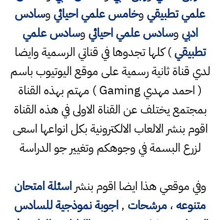
علمي تطبيقي
و
خامس علمي احيائي
و
سادس
ادبي
و
سادس علمي احيائي
و
سادس علمي
تطبيقي
) كلها تجدوها في قناتي الرسمية وايضا
لدي قناة ثانية رسمية على موقع اليوتيوب باسم
( احمد مهدي Gaming ) مهتم بهذه القناة
بمجتمع يختلف عن القناة الاولى في هذه القناة
اقوم بنشر الالعاب الالكترونية بكل انواعها اسعى
لزرع البسمة في وجوهكم وتغيير جو الدراسة
وفي موقعي هذا ايضا اقوم بنشر
اسئلة امتحان
متنوعه
،
مرشحات
,
اجوبة نموذجية للسادس