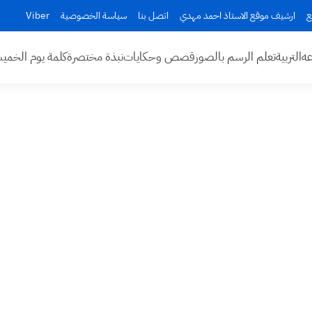
ع
ارشيف موقع الاستاذ احمد مهدي
اتصل بنا
سياسة الخصوصية
Viber
عه
التربية
تعلم الرسم بالصور
قصص وحكايات
نبذة مختصرة
كلمة يوم الخم