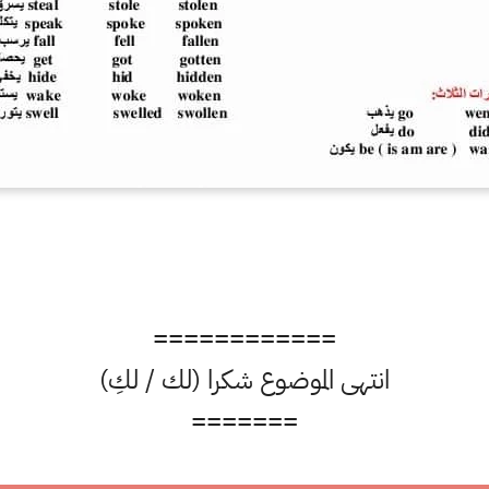
============
انتهى الموضوع شكرا (لك / لكِ)
=======