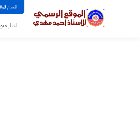
اقسام الموق
اخبار منو