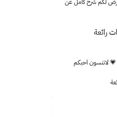
عرض لكم شرح كامل عن
 رائعة
 💗 لاتنسون احبكم
عة