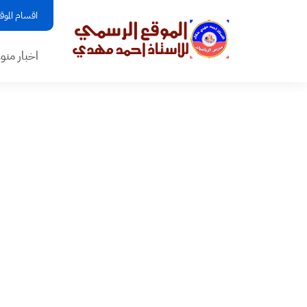
اقسام الموق
اخبار منو