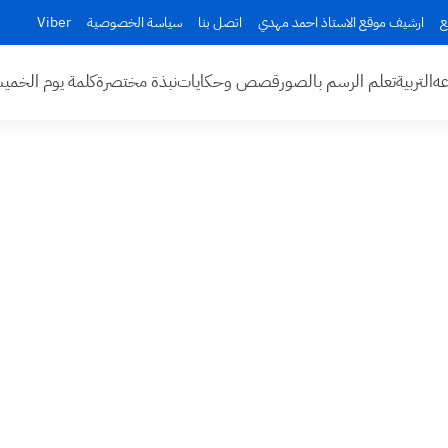
ع
ارشيف موقع الاستاذ احمد مهدي
اتصل بنا
سياسة الخصوصية
Viber
عه
التربية
تعلم الرسم بالصور
قصص وحكايات
نبذة مختصرة
كلمة يوم الخم