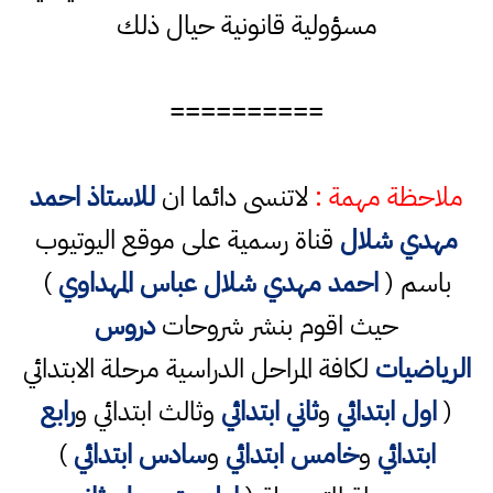
مسؤولية قانونية حيال ذلك
==========
ملاحظة مهمة :
لاتنسى دائما ان
للاستاذ احمد
مهدي شلال
قناة رسمية على موقع اليوتيوب
باسم (
احمد مهدي شلال عباس المهداوي
)
حيث اقوم بنشر شروحات
دروس
الرياضيات
لكافة المراحل الدراسية مرحلة الابتدائي
(
اول ابتدائي
و
ثاني ابتدائي
وثالث ابتدائي و
رابع
ابتدائي
و
خامس ابتدائي
و
سادس ابتدائي
)