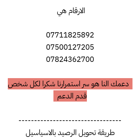
الارقام هي
07711825892
07500127205
07824362700
دعمك النا هو سر استمرارنا شكرا لكل شخص
قدم الدعم
---------------------------------
طريقة تحويل الرصيد بالاسياسيل