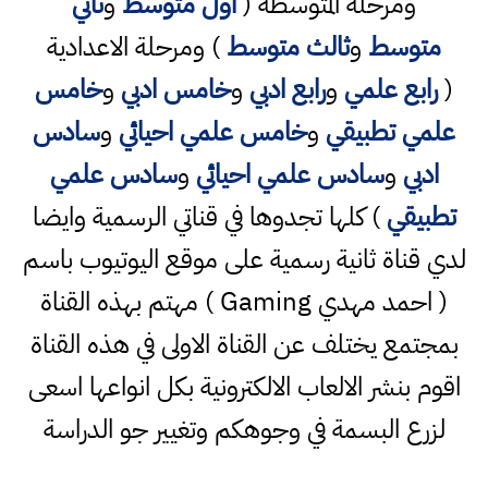
ومرحلة المتوسطة (
اول متوسط
و
ثاني
متوسط
و
ثالث متوسط
) ومرحلة الاعدادية
(
رابع علمي
و
رابع ادبي
و
خامس ادبي
و
خامس
علمي تطبيقي
و
خامس علمي احيائي
و
سادس
ادبي
و
سادس علمي احيائي
و
سادس علمي
تطبيقي
) كلها تجدوها في قناتي الرسمية وايضا
لدي قناة ثانية رسمية على موقع اليوتيوب باسم
( احمد مهدي Gaming ) مهتم بهذه القناة
بمجتمع يختلف عن القناة الاولى في هذه القناة
اقوم بنشر الالعاب الالكترونية بكل انواعها اسعى
لزرع البسمة في وجوهكم وتغيير جو الدراسة