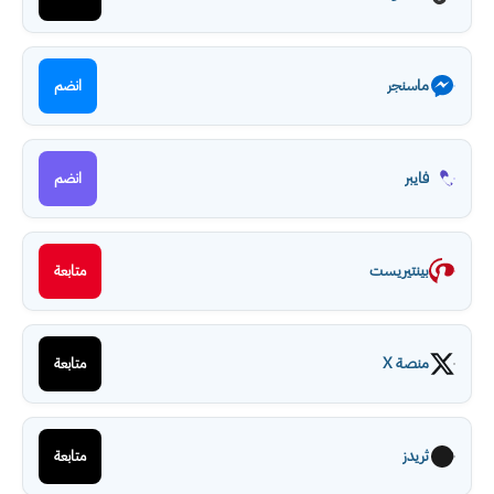
ماسنجر
انضم
فايبر
انضم
بينتيريست
متابعة
منصة X
متابعة
ثريدز
متابعة