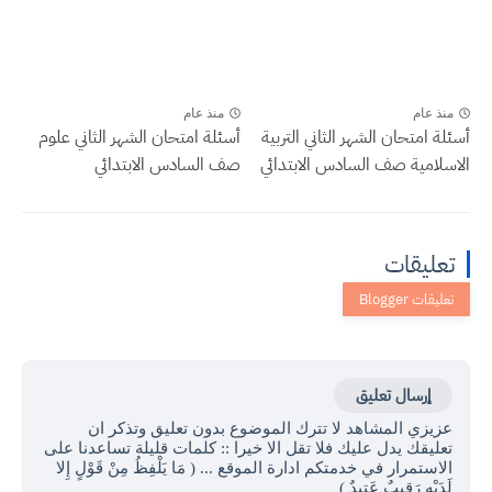
منذ عام
منذ عام
أسئلة امتحان الشهر الثاني التربية
أسئلة امتحان الشهر الثاني علوم
الاسلامية صف السادس الابتدائي
صف السادس الابتدائي
تعليقات
إرسال تعليق
عزيزي المشاهد لا تترك الموضوع بدون تعليق وتذكر ان
تعليقك يدل عليك فلا تقل الا خيرا :: كلمات قليلة تساعدنا على
الاستمرار في خدمتكم ادارة الموقع ... ( مَا يَلْفِظُ مِنْ قَوْلٍ إِلا
لَدَيْهِ رَقِيبٌ عَتِيدٌ )