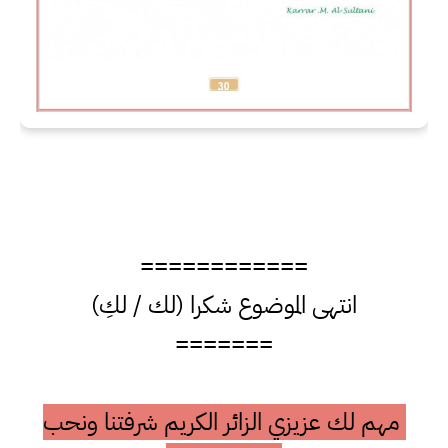
============
انتهى الموضوع شكرا (لك / لكِ)
=======
مهم لك عزيزي الزائر الكريم شرفتنا ونحب