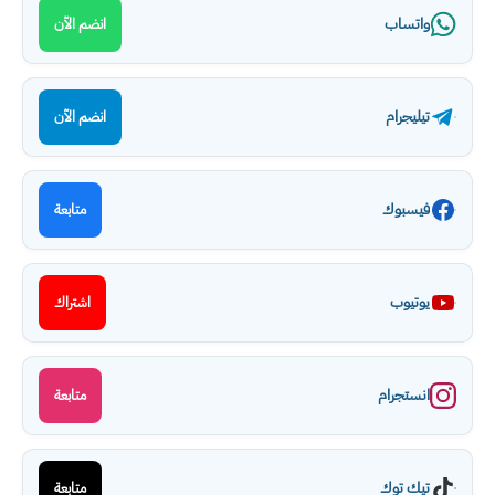
واتساب
انضم الآن
تيليجرام
انضم الآن
فيسبوك
متابعة
يوتيوب
اشتراك
انستجرام
متابعة
تيك توك
متابعة