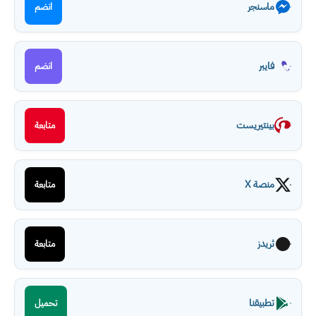
ماسنجر
انضم
فايبر
انضم
بينتيريست
متابعة
منصة X
متابعة
ثريدز
متابعة
تطبيقنا
تحميل