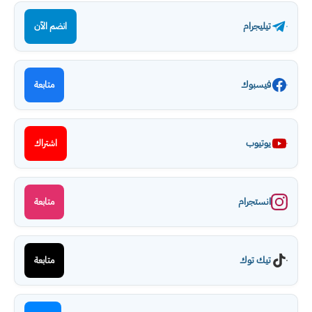
تيليجرام
انضم الآن
فيسبوك
متابعة
يوتيوب
اشتراك
انستجرام
متابعة
تيك توك
متابعة