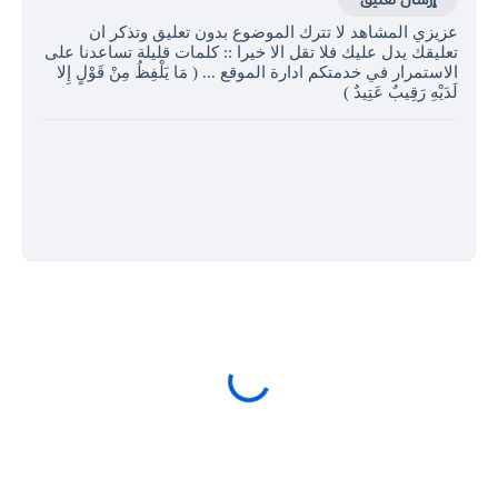
عزيزي المشاهد لا تترك الموضوع بدون تعليق وتذكر ان
تعليقك يدل عليك فلا تقل الا خيرا :: كلمات قليلة تساعدنا على
الاستمرار في خدمتكم ادارة الموقع ... ( مَا يَلْفِظُ مِنْ قَوْلٍ إِلا
لَدَيْهِ رَقِيبٌ عَتِيدٌ )