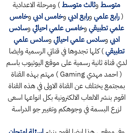
متوسط
و
ثالث متوسط
) ومرحلة الاعدادية
(
رابع علمي
و
رابع ادبي
و
خامس ادبي
و
خامس
علمي تطبيقي
و
خامس علمي احيائي
و
سادس
ادبي
و
سادس علمي احيائي
و
سادس علمي
تطبيقي
) كلها تجدوها في قناتي الرسمية وايضا
لدي قناة ثانية رسمية على موقع اليوتيوب باسم
( احمد مهدي Gaming ) مهتم بهذه القناة
بمجتمع يختلف عن القناة الاولى في هذه القناة
اقوم بنشر الالعاب الالكترونية بكل انواعها اسعى
لزرع البسمة في وجوهكم وتغيير جو الدراسة
وفي موقعي هذا ايضا اقوم بنشر
اسئلة امتحان