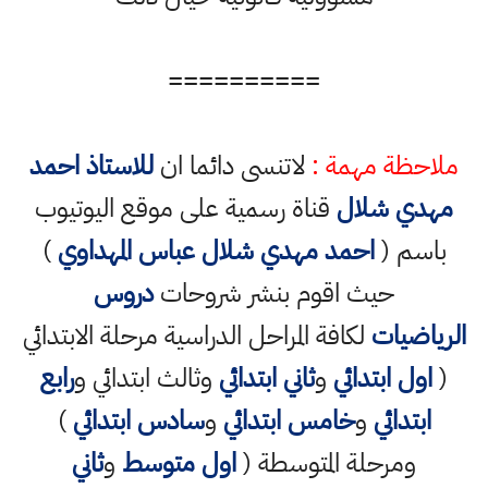
==========
ملاحظة مهمة :
لاتنسى دائما ان
للاستاذ احمد
مهدي شلال
قناة رسمية على موقع اليوتيوب
باسم (
احمد مهدي شلال عباس المهداوي
)
حيث اقوم بنشر شروحات
دروس
الرياضيات
لكافة المراحل الدراسية مرحلة الابتدائي
(
اول ابتدائي
و
ثاني ابتدائي
وثالث ابتدائي و
رابع
ابتدائي
و
خامس ابتدائي
و
سادس ابتدائي
)
ومرحلة المتوسطة (
اول متوسط
و
ثاني