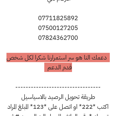
07711825892
07500127205
07824362700
دعمك النا هو سر استمرارنا شكرا لكل شخص
قدم الدعم
---------------------------------
طريقة تحويل الرصيد بالاسياسيل
اكتب *222* او اتصل على *123* المبلغ المراد