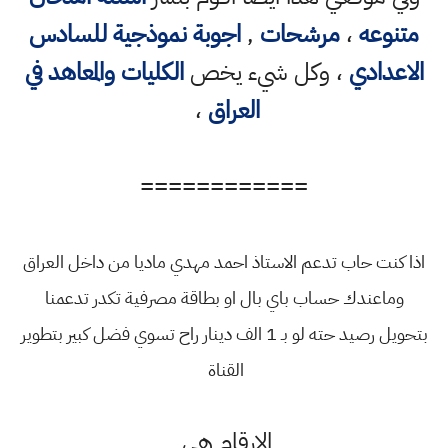
متنوعه
،
مرشحات
,
اجوبة نموذجية للسادس
الاعدادي
، وكل شيء يخص
الكليات والمعاهد في
العراق
،
============
اذا كنت حاب تدعم الاستاذ احمد مهدي ماديا من داخل العراق
وماعندك حساب باي بال او بطاقة مصرفية تكدر تدعمنا
بتحويل رصيد حته لو بـ 1 الف دينار راح تسوي فضل كبير بتطوير
القناة
الارقام هي