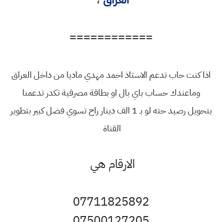
============
اذا كنت حاب تدعم الاستاذ احمد مهدي ماديا من داخل العراق
وماعندك حساب باي بال او بطاقة مصرفية تكدر تدعمنا
بتحويل رصيد حته لو بـ 1 الف دينار راح تسوي فضل كبير بتطوير
القناة
الارقام هي
07711825892
07500127205