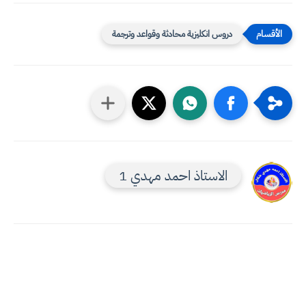
دروس انكليزية محادثة وقواعد وترجمة
الاستاذ احمد مهدي 1