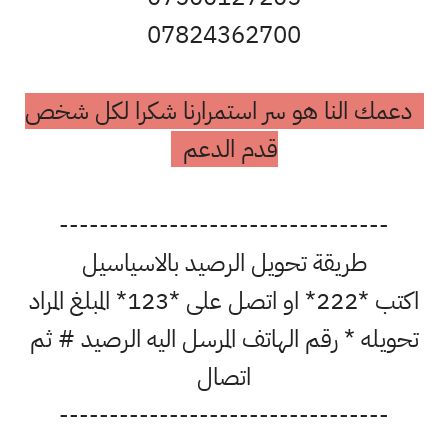
07824362700
دعمك النا هو سر استمرارنا شكرا لكل شخص
قدم الدعم
---------------------------------
طريقة تحويل الرصيد بالاسياسيل
اكتب *222* او اتصل على *123* المبلغ المراد
تحويله * رقم الهاتف المرسل اليه الرصيد # ثم
اتصال
---------------------------------