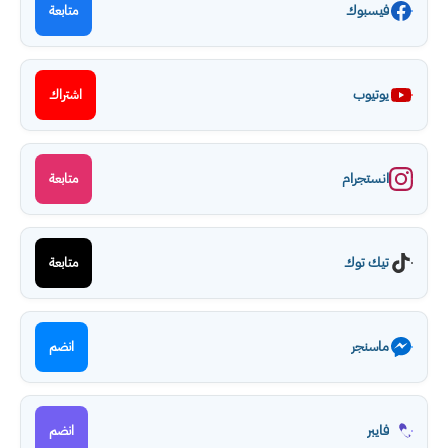
فيسبوك
متابعة
يوتيوب
اشتراك
انستجرام
متابعة
تيك توك
متابعة
ماسنجر
انضم
فايبر
انضم