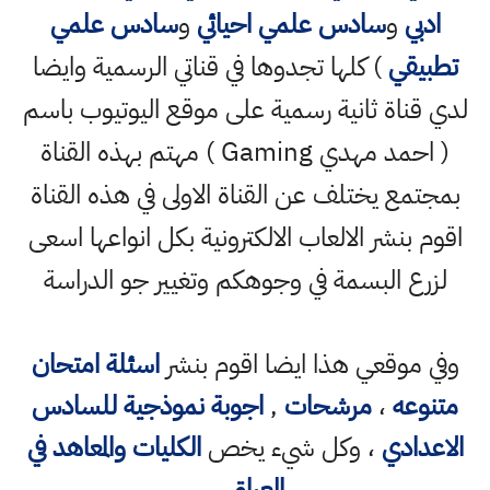
ادبي
و
سادس علمي احيائي
و
سادس علمي
تطبيقي
) كلها تجدوها في قناتي الرسمية وايضا
لدي قناة ثانية رسمية على موقع اليوتيوب باسم
( احمد مهدي Gaming ) مهتم بهذه القناة
بمجتمع يختلف عن القناة الاولى في هذه القناة
اقوم بنشر الالعاب الالكترونية بكل انواعها اسعى
لزرع البسمة في وجوهكم وتغيير جو الدراسة
وفي موقعي هذا ايضا اقوم بنشر
اسئلة امتحان
متنوعه
،
مرشحات
,
اجوبة نموذجية للسادس
الاعدادي
، وكل شيء يخص
الكليات والمعاهد في
العراق
،