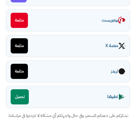
بينتيريست
متابعة
منصة X
متابعة
ثريدز
متابعة
تطبيقنا
تحميل
نشكركم على دعمكم المستمر، وفي حال واجهتكم أي مشكلة لا تترددوا في مراسلتنا.