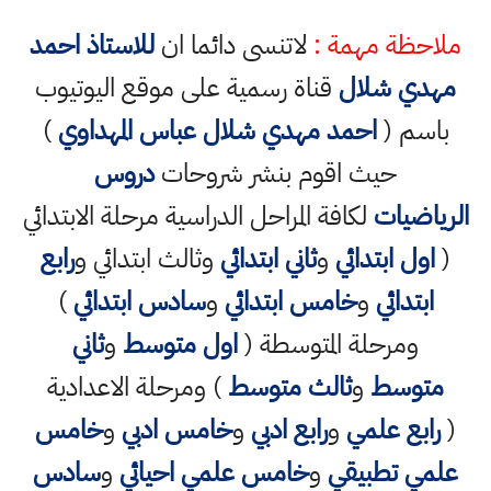
ملاحظة مهمة :
لاتنسى دائما ان
للاستاذ احمد
مهدي شلال
قناة رسمية على موقع اليوتيوب
باسم (
احمد مهدي شلال عباس المهداوي
)
حيث اقوم بنشر شروحات
دروس
الرياضيات
لكافة المراحل الدراسية مرحلة الابتدائي
(
اول ابتدائي
و
ثاني ابتدائي
وثالث ابتدائي و
رابع
ابتدائي
و
خامس ابتدائي
و
سادس ابتدائي
)
ومرحلة المتوسطة (
اول متوسط
و
ثاني
متوسط
و
ثالث متوسط
) ومرحلة الاعدادية
(
رابع علمي
و
رابع ادبي
و
خامس ادبي
و
خامس
علمي تطبيقي
و
خامس علمي احيائي
و
سادس