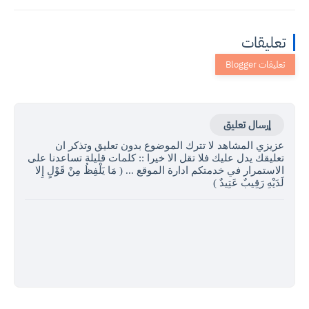
تعليقات
إرسال تعليق
عزيزي المشاهد لا تترك الموضوع بدون تعليق وتذكر ان
تعليقك يدل عليك فلا تقل الا خيرا :: كلمات قليلة تساعدنا على
الاستمرار في خدمتكم ادارة الموقع ... ( مَا يَلْفِظُ مِنْ قَوْلٍ إِلا
لَدَيْهِ رَقِيبٌ عَتِيدٌ )