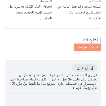
منذ عام
منذ عام
اسئلة امتحان الوحدة الثانية مع
امتحان اللغة الانكليزية شهر اول
الحل المنهج الجديد اللغة
حسب المنهج الجديد صف
الانكليزية...
السادس...
تعليقات
إرسال تعليق
عزيزي المشاهد لا تترك الموضوع بدون تعليق وتذكر ان
تعليقك يدل عليك فلا تقل الا خيرا :: كلمات قليلة تساعدنا على
الاستمرار في خدمتكم ادارة الموقع ... ( مَا يَلْفِظُ مِنْ قَوْلٍ إِلا
لَدَيْهِ رَقِيبٌ عَتِيدٌ )