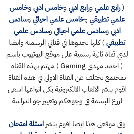
(
رابع علمي
و
رابع ادبي
و
خامس ادبي
و
خامس
علمي تطبيقي
و
خامس علمي احيائي
و
سادس
ادبي
و
سادس علمي احيائي
و
سادس علمي
تطبيقي
) كلها تجدوها في قناتي الرسمية وايضا
لدي قناة ثانية رسمية على موقع اليوتيوب باسم
( احمد مهدي Gaming ) مهتم بهذه القناة
بمجتمع يختلف عن القناة الاولى في هذه القناة
اقوم بنشر الالعاب الالكترونية بكل انواعها اسعى
لزرع البسمة في وجوهكم وتغيير جو الدراسة
وفي موقعي هذا ايضا اقوم بنشر
اسئلة امتحان