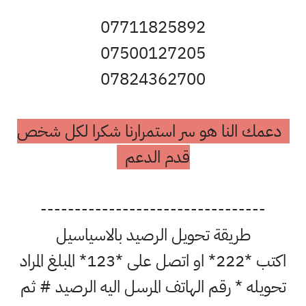
07711825892
07500127205
07824362700
دعمك النا هو سر استمرارنا شكرا لكل شخص
قدم الدعم
---------------------------------
طريقة تحويل الرصيد بالاسياسيل
اكتب *222* او اتصل على *123* المبلغ المراد
تحويله * رقم الهاتف المرسل اليه الرصيد # ثم