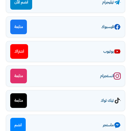
تيليجرام
انضم الآن
فيسبوك
متابعة
يوتيوب
اشتراك
انستجرام
متابعة
تيك توك
متابعة
ماسنجر
انضم