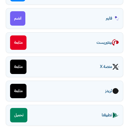
فايبر
انضم
بينتيريست
متابعة
منصة X
متابعة
ثريدز
متابعة
تطبيقنا
تحميل