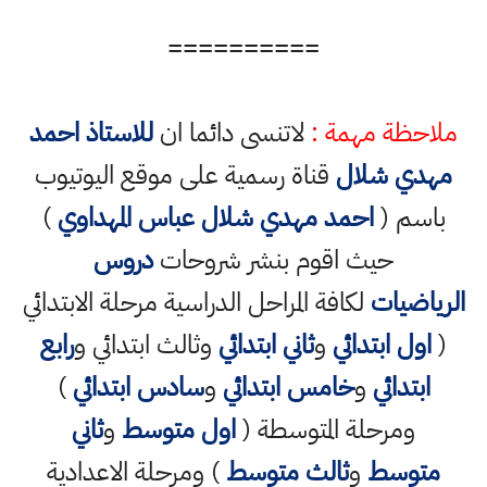
==========
ملاحظة مهمة :
لاتنسى دائما ان
للاستاذ احمد
مهدي شلال
قناة رسمية على موقع اليوتيوب
باسم (
احمد مهدي شلال عباس المهداوي
)
حيث اقوم بنشر شروحات
دروس
الرياضيات
لكافة المراحل الدراسية مرحلة الابتدائي
(
اول ابتدائي
و
ثاني ابتدائي
وثالث ابتدائي و
رابع
ابتدائي
و
خامس ابتدائي
و
سادس ابتدائي
)
ومرحلة المتوسطة (
اول متوسط
و
ثاني
متوسط
و
ثالث متوسط
) ومرحلة الاعدادية