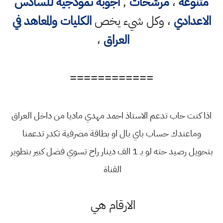
متنوعه
،
مرشحات
,
اجوبة نموذجية للسادس
الاعدادي
، وكل شيء يخص
الكليات والمعاهد في
العراق
،
============
اذا كنت حاب تدعم الاستاذ احمد مهدي ماديا من داخل العراق
وماعندك حساب باي بال او بطاقة مصرفية تكدر تدعمنا
بتحويل رصيد حته لو بـ 1 الف دينار راح تسوي فضل كبير بتطوير
القناة
الارقام هي