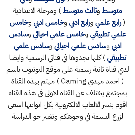
متوسط
و
ثالث متوسط
) ومرحلة الاعدادية
(
رابع علمي
و
رابع ادبي
و
خامس ادبي
و
خامس
علمي تطبيقي
و
خامس علمي احيائي
و
سادس
ادبي
و
سادس علمي احيائي
و
سادس علمي
تطبيقي
) كلها تجدوها في قناتي الرسمية وايضا
لدي قناة ثانية رسمية على موقع اليوتيوب باسم
( احمد مهدي Gaming ) مهتم بهذه القناة
بمجتمع يختلف عن القناة الاولى في هذه القناة
اقوم بنشر الالعاب الالكترونية بكل انواعها اسعى
لزرع البسمة في وجوهكم وتغيير جو الدراسة