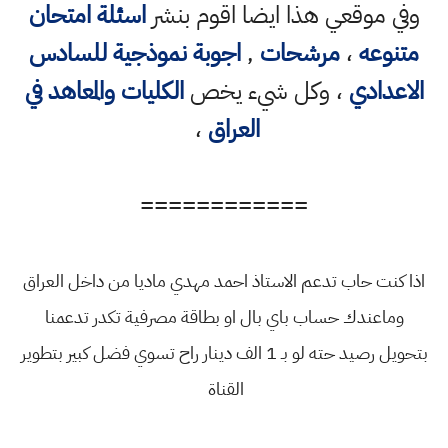
وفي موقعي هذا ايضا اقوم بنشر
اسئلة امتحان
متنوعه
،
مرشحات
,
اجوبة نموذجية للسادس
الاعدادي
، وكل شيء يخص
الكليات والمعاهد في
العراق
،
============
اذا كنت حاب تدعم الاستاذ احمد مهدي ماديا من داخل العراق
وماعندك حساب باي بال او بطاقة مصرفية تكدر تدعمنا
بتحويل رصيد حته لو بـ 1 الف دينار راح تسوي فضل كبير بتطوير
القناة