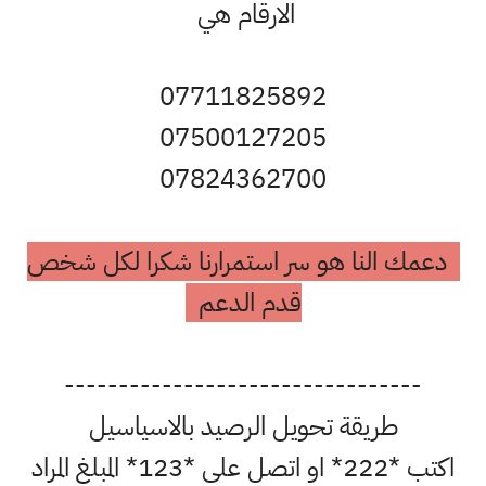
الارقام هي
07711825892
07500127205
07824362700
دعمك النا هو سر استمرارنا شكرا لكل شخص
قدم الدعم
---------------------------------
طريقة تحويل الرصيد بالاسياسيل
اكتب *222* او اتصل على *123* المبلغ المراد