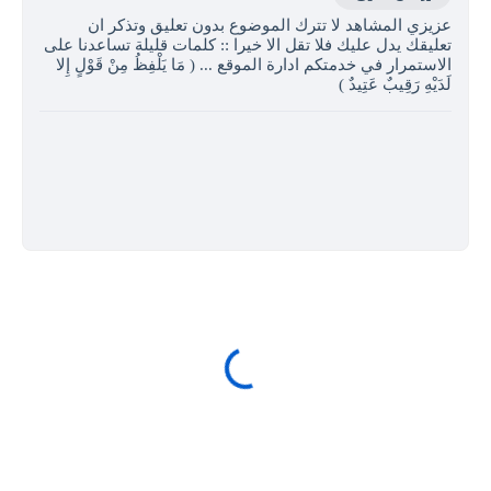
عزيزي المشاهد لا تترك الموضوع بدون تعليق وتذكر ان
تعليقك يدل عليك فلا تقل الا خيرا :: كلمات قليلة تساعدنا على
الاستمرار في خدمتكم ادارة الموقع ... ( مَا يَلْفِظُ مِنْ قَوْلٍ إِلا
لَدَيْهِ رَقِيبٌ عَتِيدٌ )