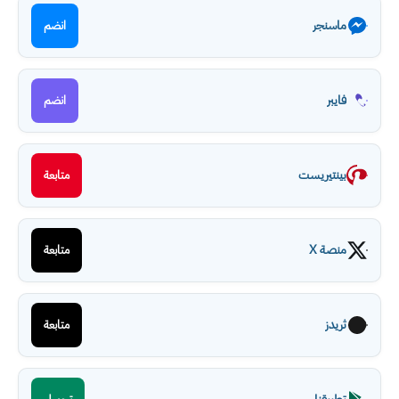
ماسنجر
انضم
فايبر
انضم
بينتيريست
متابعة
منصة X
متابعة
ثريدز
متابعة