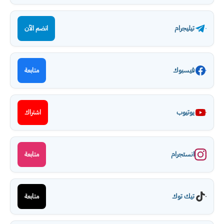
تيليجرام
انضم الآن
فيسبوك
متابعة
يوتيوب
اشتراك
انستجرام
متابعة
تيك توك
متابعة