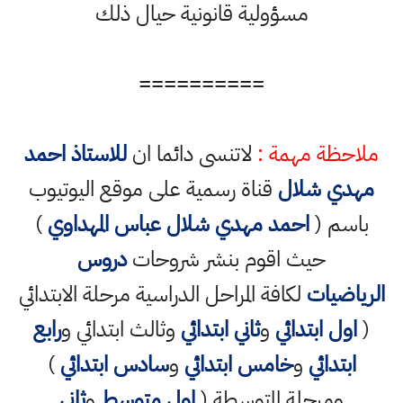
مسؤولية قانونية حيال ذلك
==========
ملاحظة مهمة :
لاتنسى دائما ان
للاستاذ احمد
مهدي شلال
قناة رسمية على موقع اليوتيوب
باسم (
احمد مهدي شلال عباس المهداوي
)
حيث اقوم بنشر شروحات
دروس
الرياضيات
لكافة المراحل الدراسية مرحلة الابتدائي
(
اول ابتدائي
و
ثاني ابتدائي
وثالث ابتدائي و
رابع
ابتدائي
و
خامس ابتدائي
و
سادس ابتدائي
)
ومرحلة المتوسطة (
اول متوسط
و
ثاني