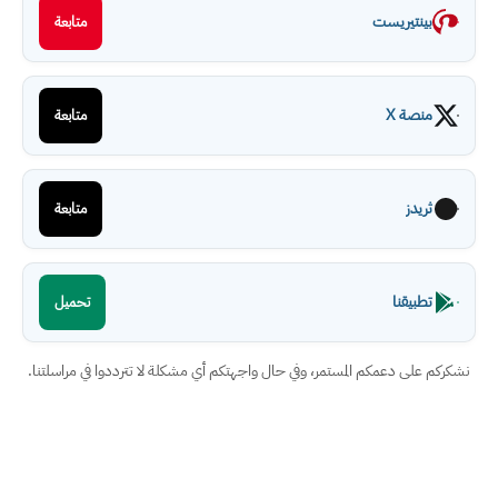
بينتيريست
متابعة
منصة X
متابعة
ثريدز
متابعة
تطبيقنا
تحميل
نشكركم على دعمكم المستمر، وفي حال واجهتكم أي مشكلة لا تترددوا في مراسلتنا.