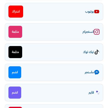
يوتيوب
اشتراك
انستجرام
متابعة
تيك توك
متابعة
ماسنجر
انضم
فايبر
انضم