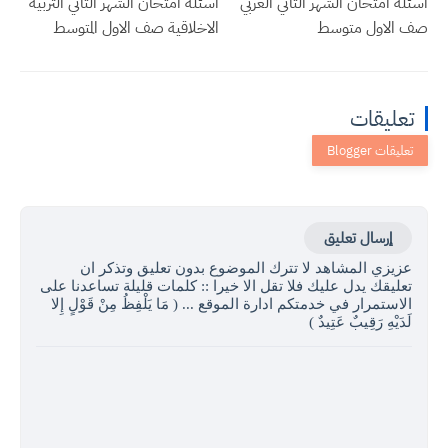
أسئلة امتحان الشهر الثاني العربي
أسئلة امتحان الشهر الثاني التربية
صف الاول متوسط
الاخلاقية صف الاول المتوسط
تعليقات
إرسال تعليق
عزيزي المشاهد لا تترك الموضوع بدون تعليق وتذكر ان
تعليقك يدل عليك فلا تقل الا خيرا :: كلمات قليلة تساعدنا على
الاستمرار في خدمتكم ادارة الموقع ... ( مَا يَلْفِظُ مِنْ قَوْلٍ إِلا
لَدَيْهِ رَقِيبٌ عَتِيدٌ )