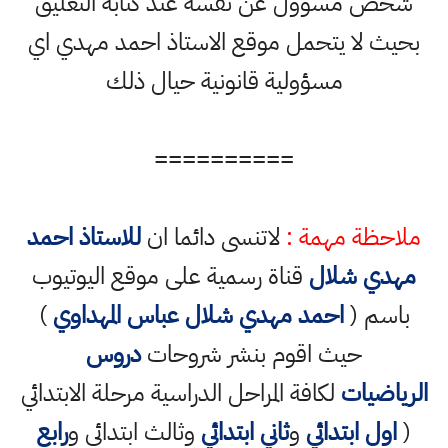
شخص مسؤول عن نفسه عند كتابة التعليق
بحيث لا يتحمل موقع الاستاذ احمد مهدي اي
مسؤولية قانونية حيال ذلك
==========
ملاحظة مهمة :
لاتنسى دائما ان
للاستاذ احمد
مهدي شلال
قناة رسمية على موقع اليوتيوب
باسم (
احمد مهدي شلال عباس المهداوي
)
حيث اقوم بنشر شروحات
دروس
الرياضيات
لكافة المراحل الدراسية مرحلة الابتدائي
(
اول ابتدائي
و
ثاني ابتدائي
وثالث ابتدائي و
رابع