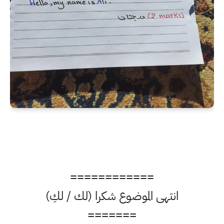
============
انتهى الموضوع شكرا (لك / لكِ)
=======