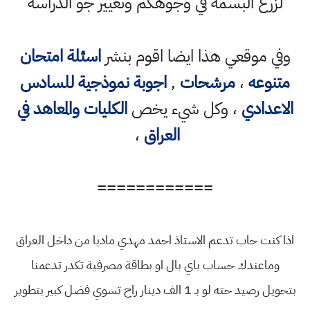
لزرع البسمة في وجوهكم وتغيير جو الدراسة
وفي موقعي هذا ايضا اقوم بنشر
اسئلة امتحان
متنوعه
،
مرشحات
,
اجوبة نموذجية للسادس
الاعدادي
، وكل شيء يخص
الكليات والمعاهد في
العراق
،
============
اذا كنت حاب تدعم الاستاذ احمد مهدي ماديا من داخل العراق
وماعندك حساب باي بال او بطاقة مصرفية تكدر تدعمنا
بتحويل رصيد حته لو بـ 1 الف دينار راح تسوي فضل كبير بتطوير