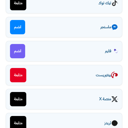
تيك توك
متابعة
ماسنجر
انضم
فايبر
انضم
بينتيريست
متابعة
منصة X
متابعة
ثريدز
متابعة