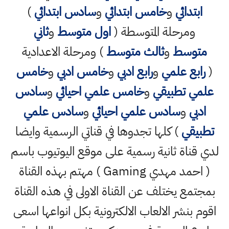
ابتدائي
و
خامس ابتدائي
و
سادس ابتدائي
)
ومرحلة المتوسطة (
اول متوسط
و
ثاني
متوسط
و
ثالث متوسط
) ومرحلة الاعدادية
(
رابع علمي
و
رابع ادبي
و
خامس ادبي
و
خامس
علمي تطبيقي
و
خامس علمي احيائي
و
سادس
ادبي
و
سادس علمي احيائي
و
سادس علمي
تطبيقي
) كلها تجدوها في قناتي الرسمية وايضا
لدي قناة ثانية رسمية على موقع اليوتيوب باسم
( احمد مهدي Gaming ) مهتم بهذه القناة
بمجتمع يختلف عن القناة الاولى في هذه القناة
اقوم بنشر الالعاب الالكترونية بكل انواعها اسعى