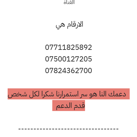
القناة
الارقام هي
07711825892
07500127205
07824362700
دعمك النا هو سر استمرارنا شكرا لكل شخص
قدم الدعم
---------------------------------