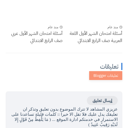
منذ عام
منذ عام
أسئلة امتحان الشهر الأول اللغة
أسئلة امتحان الشهر الأول عربي
العربية صف الرابع الابتدائي
صف الرابع الابتدائي
تعليقات
إرسال تعليق
عزيزي المشاهد لا تترك الموضوع بدون تعليق وتذكر ان
تعليقك يدل عليك فلا تقل الا خيرا :: كلمات قليلة تساعدنا على
الاستمرار في خدمتكم ادارة الموقع ... ( مَا يَلْفِظُ مِنْ قَوْلٍ إِلا
لَدَيْهِ رَقِيبٌ عَتِيدٌ )