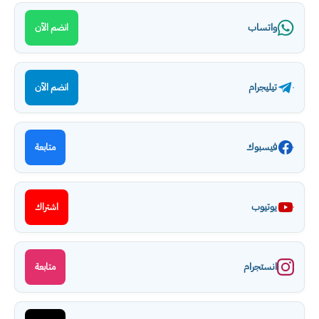
واتساب
انضم الآن
تيليجرام
انضم الآن
فيسبوك
متابعة
يوتيوب
اشتراك
انستجرام
متابعة