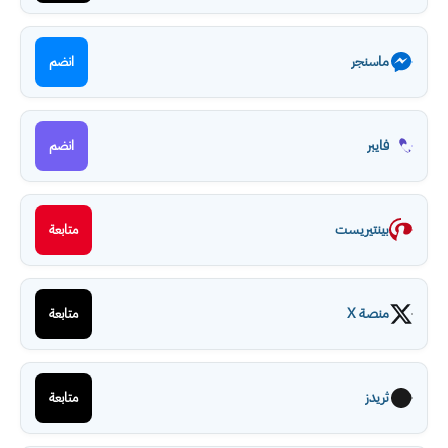
ماسنجر
انضم
فايبر
انضم
بينتيريست
متابعة
منصة X
متابعة
ثريدز
متابعة