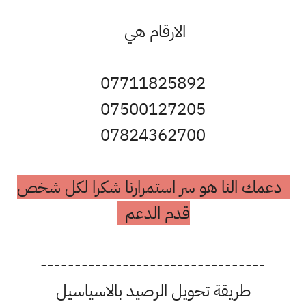
الارقام هي
07711825892
07500127205
07824362700
دعمك النا هو سر استمرارنا شكرا لكل شخص
قدم الدعم
---------------------------------
طريقة تحويل الرصيد بالاسياسيل