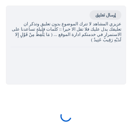
إرسال تعليق
عزيزي المشاهد لا تترك الموضوع بدون تعليق وتذكر ان
تعليقك يدل عليك فلا تقل الا خيرا :: كلمات قليلة تساعدنا على
الاستمرار في خدمتكم ادارة الموقع ... ( مَا يَلْفِظُ مِنْ قَوْلٍ إِلا
لَدَيْهِ رَقِيبٌ عَتِيدٌ )