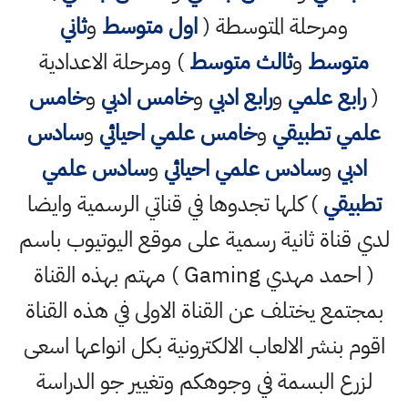
ومرحلة المتوسطة (
اول متوسط
و
ثاني
متوسط
و
ثالث متوسط
) ومرحلة الاعدادية
(
رابع علمي
و
رابع ادبي
و
خامس ادبي
و
خامس
علمي تطبيقي
و
خامس علمي احيائي
و
سادس
ادبي
و
سادس علمي احيائي
و
سادس علمي
تطبيقي
) كلها تجدوها في قناتي الرسمية وايضا
لدي قناة ثانية رسمية على موقع اليوتيوب باسم
( احمد مهدي Gaming ) مهتم بهذه القناة
بمجتمع يختلف عن القناة الاولى في هذه القناة
اقوم بنشر الالعاب الالكترونية بكل انواعها اسعى
لزرع البسمة في وجوهكم وتغيير جو الدراسة