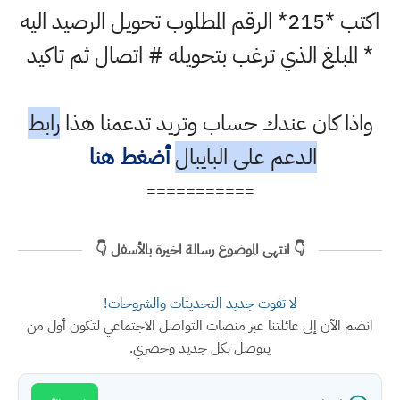
اكتب *215* الرقم المطلوب تحويل الرصيد اليه
* المبلغ الذي ترغب بتحويله # اتصال ثم تاكيد
واذا كان عندك حساب وتريد تدعمنا هذا
رابط
الدعم على البايبال
أضغط هنا
===========
👇 انتهى الموضوع رسالة اخيرة بالأسفل 👇
لا تفوت جديد التحديثات والشروحات!
انضم الآن إلى عائلتنا عبر منصات التواصل الاجتماعي لتكون أول من
يتوصل بكل جديد وحصري.