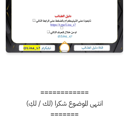
============
انتهى الموضوع شكرا (لك / لكِ)
=======