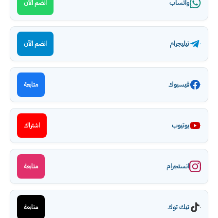
واتساب
انضم الآن
تيليجرام
انضم الآن
فيسبوك
متابعة
يوتيوب
اشتراك
انستجرام
متابعة
تيك توك
متابعة