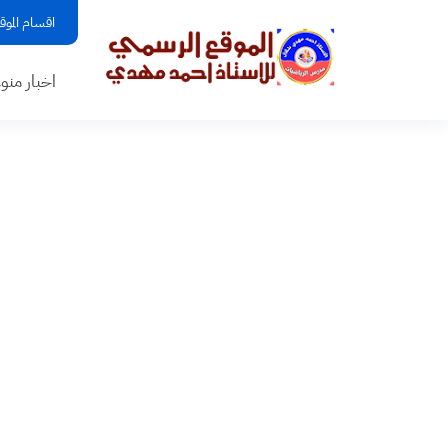
اقسام الموق
اخبار منو