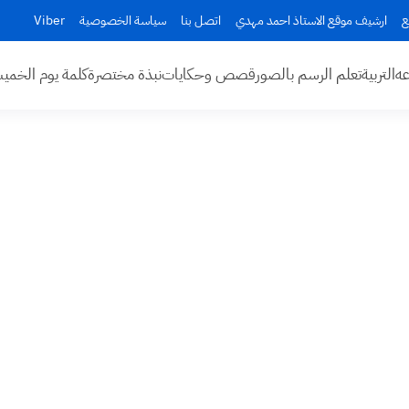
ع
ارشيف موقع الاستاذ احمد مهدي
اتصل بنا
سياسة الخصوصية
Viber
عه
التربية
تعلم الرسم بالصور
قصص وحكايات
نبذة مختصرة
كلمة يوم الخم