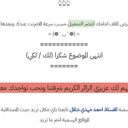
👆👆👆
رض الملف امامك
انتضر التحميل
حسب سرعة الانترنت عندك وبعدها قم 
= (❁´◡`❁) =
============
انتهى الموضوع شكرا (لك / لكي)
=======
م لك عزيزي الزائر الكريم شرفتنا ونحب تواجدك معن
رسمية
للاستاذ احمد مهدي شلال
تابعنا باي مكان تريد حيث المصداقية 
المواقع الرسمية اختر ما تريد