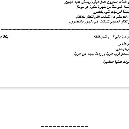
============