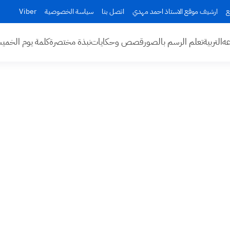
ع
ارشيف موقع الاستاذ احمد مهدي
اتصل بنا
سياسة الخصوصية
Viber
عه
التربية
تعلم الرسم بالصور
قصص وحكايات
نبذة مختصرة
كلمة يوم الخم