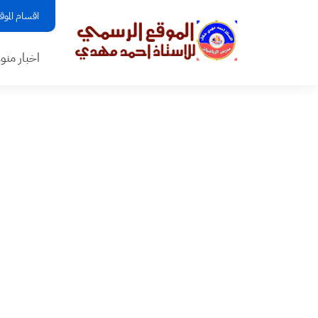
اقسام الموق
اخبار منو