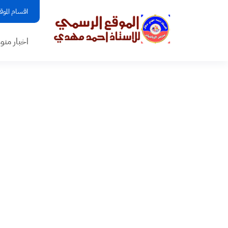
اقسام الموق
اخبار منو