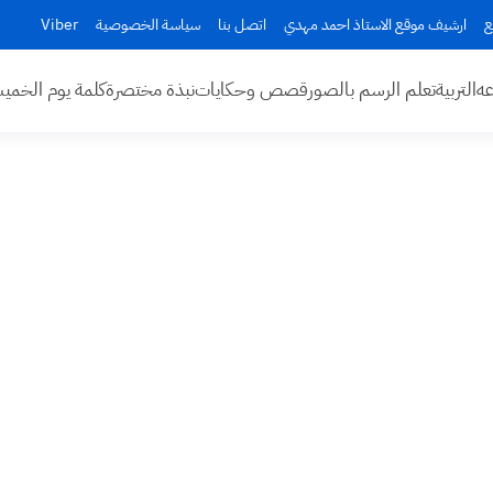
ع
ارشيف موقع الاستاذ احمد مهدي
اتصل بنا
سياسة الخصوصية
Viber
عه
التربية
تعلم الرسم بالصور
قصص وحكايات
نبذة مختصرة
كلمة يوم الخم