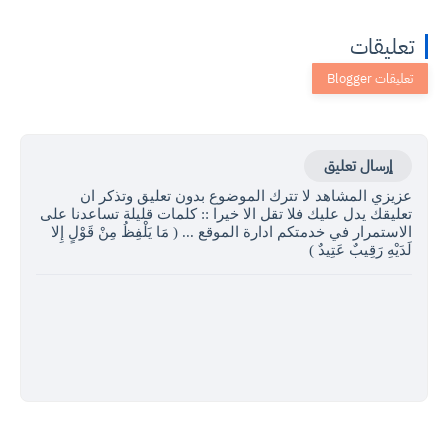
تعليقات
إرسال تعليق
عزيزي المشاهد لا تترك الموضوع بدون تعليق وتذكر ان
تعليقك يدل عليك فلا تقل الا خيرا :: كلمات قليلة تساعدنا على
الاستمرار في خدمتكم ادارة الموقع ... ( مَا يَلْفِظُ مِنْ قَوْلٍ إِلا
لَدَيْهِ رَقِيبٌ عَتِيدٌ )