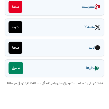
بينتيريست
متابعة
منصة X
متابعة
ثريدز
متابعة
تطبيقنا
تحميل
نشكركم على دعمكم المستمر، وفي حال واجهتكم أي مشكلة لا تترددوا في مراسلتنا.