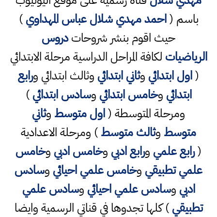
باسم (
احمد مهدي شلال عباس المهداوي
)
حيث اقوم بنشر شروحات
دروس
الرياضيات
لكافة المراحل الدراسية مرحلة الابتدائي
(
اول ابتدائي
و
ثاني ابتدائي
وثالث ابتدائي و
رابع
ابتدائي
و
خامس ابتدائي
و
سادس ابتدائي
)
ومرحلة المتوسطة (
اول متوسط
و
ثاني
متوسط
و
ثالث متوسط
) ومرحلة الاعدادية
(
رابع علمي
و
رابع ادبي
و
خامس ادبي
و
خامس
علمي تطبيقي
و
خامس علمي احيائي
و
سادس
ادبي
و
سادس علمي احيائي
و
سادس علمي
تطبيقي
) كلها تجدوها في قناتي الرسمية وايضا