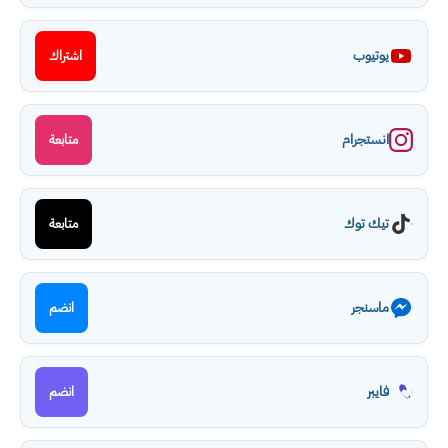
يوتيوب
اشتراك
انستجرام
متابعة
تيك توك
متابعة
ماسنجر
انضم
فايبر
انضم