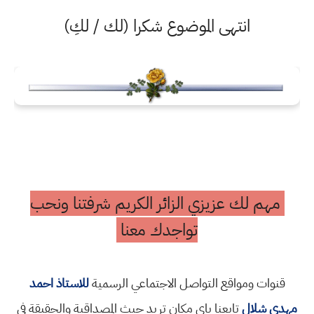
انتهى الموضوع شكرا (لك / لكِ)
مهم لك عزيزي الزائر الكريم شرفتنا ونحب
تواجدك معنا
قنوات ومواقع التواصل الاجتماعي الرسمية
للاستاذ احمد
مهدي شلال
تابعنا باي مكان تريد حيث المصداقية والحقيقة في