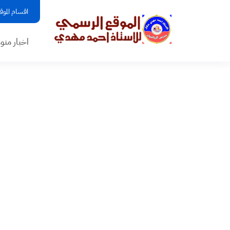
اقسام الموق
اخبار منو