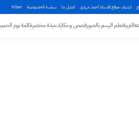
ع
ارشيف موقع الاستاذ احمد مهدي
اتصل بنا
سياسة الخصوصية
Viber
عه
التربية
تعلم الرسم بالصور
قصص وحكايات
نبذة مختصرة
كلمة يوم الخم