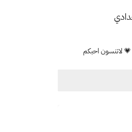
عدادي
 💗 لاتنسون احبكم