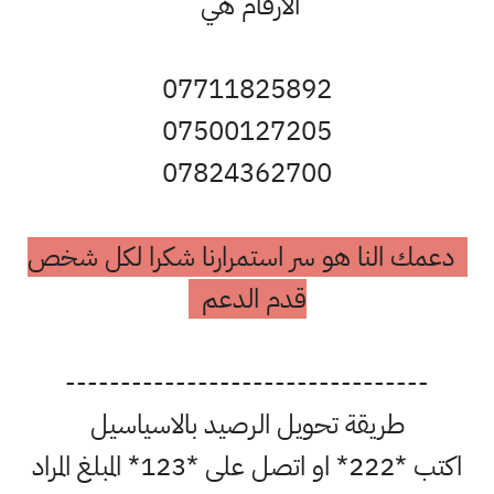
الارقام هي
07711825892
07500127205
07824362700
دعمك النا هو سر استمرارنا شكرا لكل شخص
قدم الدعم
---------------------------------
طريقة تحويل الرصيد بالاسياسيل
اكتب *222* او اتصل على *123* المبلغ المراد