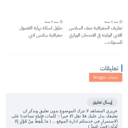
منذ 4 سنة
منذ 4 سنة
تعاريف الجغرافية صف السادس
حلول اسئلة نهاية الفصول
الادبي الواردة في الامتحان الوزاري
جغرافية سادس ادبي
للسنوات...
تعليقات
إرسال تعليق
عزيزي المشاهد لا تترك الموضوع بدون تعليق وتذكر ان
تعليقك يدل عليك فلا تقل الا خيرا :: كلمات قليلة تساعدنا على
الاستمرار في خدمتكم ادارة الموقع ... ( مَا يَلْفِظُ مِنْ قَوْلٍ إِلا
لَدَيْهِ رَقِيبٌ عَتِيدٌ )