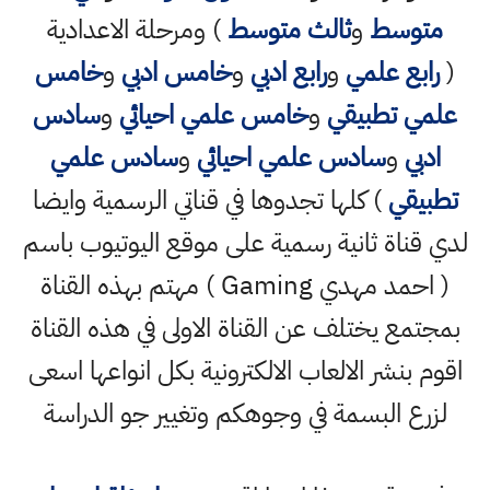
متوسط
و
ثالث متوسط
) ومرحلة الاعدادية
(
رابع علمي
و
رابع ادبي
و
خامس ادبي
و
خامس
علمي تطبيقي
و
خامس علمي احيائي
و
سادس
ادبي
و
سادس علمي احيائي
و
سادس علمي
تطبيقي
) كلها تجدوها في قناتي الرسمية وايضا
لدي قناة ثانية رسمية على موقع اليوتيوب باسم
( احمد مهدي Gaming ) مهتم بهذه القناة
بمجتمع يختلف عن القناة الاولى في هذه القناة
اقوم بنشر الالعاب الالكترونية بكل انواعها اسعى
لزرع البسمة في وجوهكم وتغيير جو الدراسة