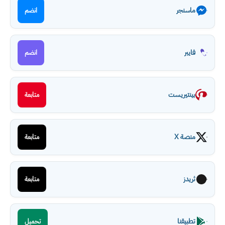
ماسنجر
انضم
فايبر
انضم
بينتيريست
متابعة
منصة X
متابعة
ثريدز
متابعة
تطبيقنا
تحميل