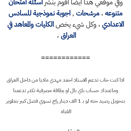
وفي موقعي هذا ايضا اقوم بنشر
اسئلة امتحان
متنوعه
،
مرشحات
,
اجوبة نموذجية للسادس
الاعدادي
، وكل شيء يخص
الكليات والمعاهد في
العراق
،
============
اذا كنت حاب تدعم الاستاذ احمد مهدي ماديا من داخل العراق
وماعندك حساب باي بال او بطاقة مصرفية تكدر تدعمنا
بتحويل رصيد حته لو بـ 1 الف دينار راح تسوي فضل كبير بتطوير
القناة