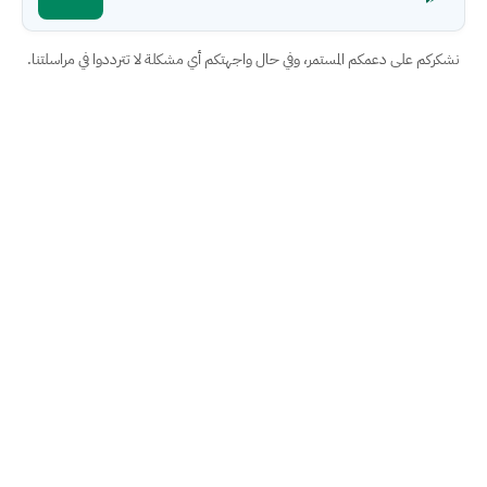
نشكركم على دعمكم المستمر، وفي حال واجهتكم أي مشكلة لا تترددوا في مراسلتنا.