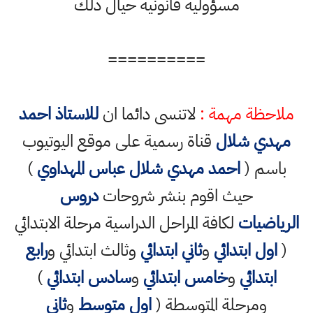
مسؤولية قانونية حيال ذلك
==========
ملاحظة مهمة :
لاتنسى دائما ان
للاستاذ احمد
مهدي شلال
قناة رسمية على موقع اليوتيوب
باسم (
احمد مهدي شلال عباس المهداوي
)
حيث اقوم بنشر شروحات
دروس
الرياضيات
لكافة المراحل الدراسية مرحلة الابتدائي
(
اول ابتدائي
و
ثاني ابتدائي
وثالث ابتدائي و
رابع
ابتدائي
و
خامس ابتدائي
و
سادس ابتدائي
)
ومرحلة المتوسطة (
اول متوسط
و
ثاني