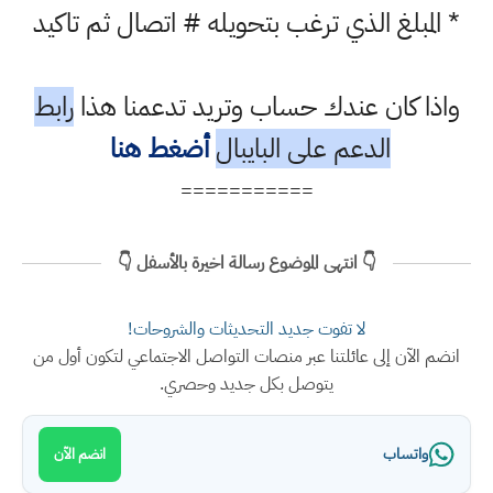
* المبلغ الذي ترغب بتحويله # اتصال ثم تاكيد
واذا كان عندك حساب وتريد تدعمنا هذا
رابط
الدعم على البايبال
أضغط هنا
===========
👇 انتهى الموضوع رسالة اخيرة بالأسفل 👇
لا تفوت جديد التحديثات والشروحات!
انضم الآن إلى عائلتنا عبر منصات التواصل الاجتماعي لتكون أول من
يتوصل بكل جديد وحصري.
واتساب
انضم الآن