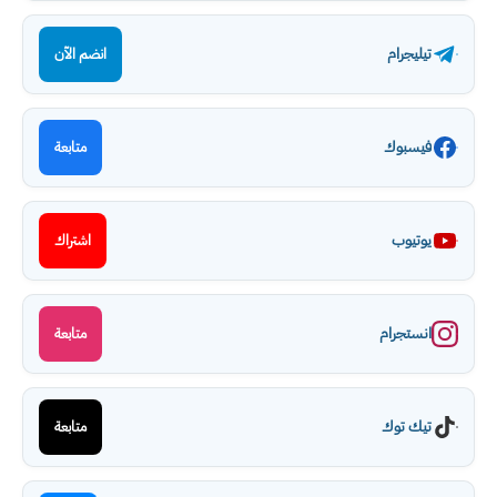
تيليجرام
انضم الآن
فيسبوك
متابعة
يوتيوب
اشتراك
انستجرام
متابعة
تيك توك
متابعة