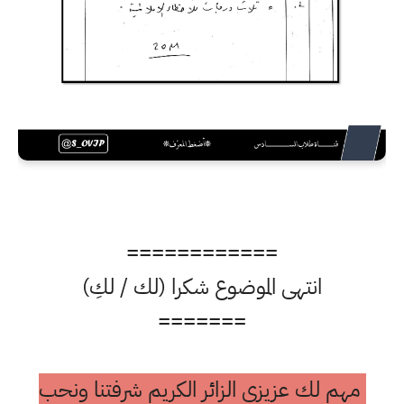
============
انتهى الموضوع شكرا (لك / لكِ)
=======
مهم لك عزيزي الزائر الكريم شرفتنا ونحب