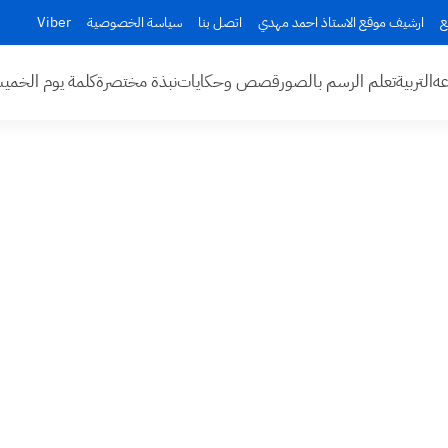
ع
ارشيف موقع الاستاذ احمد مهدي
اتصل بنا
سياسة الخصوصية
Viber
عه
التربية
تعلم الرسم بالصور
قصص وحكايات
نبذة مختصرة
كلمة يوم الخم