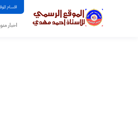
اقسام الموق
اخبار منو