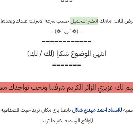
رض الملف امامك
انتضر التحميل
حسب سرعة الانترنت عندك وبعدها قم 
= (❁´◡`❁) =
============
انتهى الموضوع شكرا (لك / لكِ)
=======
م لك عزيزي الزائر الكريم شرفتنا ونحب تواجدك معن
رسمية
للاستاذ احمد مهدي شلال
تابعنا باي مكان تريد حيث المصداقية 
المواقع الرسمية اختر ما تريد