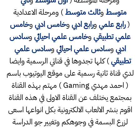
ومرحلة المتوسطة (
اول متوسط
و
ثاني
متوسط
و
ثالث متوسط
) ومرحلة الاعدادية
(
رابع علمي
و
رابع ادبي
و
خامس ادبي
و
خامس
علمي تطبيقي
و
خامس علمي احيائي
و
سادس
ادبي
و
سادس علمي احيائي
و
سادس علمي
تطبيقي
) كلها تجدوها في قناتي الرسمية وايضا
لدي قناة ثانية رسمية على موقع اليوتيوب باسم
( احمد مهدي Gaming ) مهتم بهذه القناة
بمجتمع يختلف عن القناة الاولى في هذه القناة
اقوم بنشر الالعاب الالكترونية بكل انواعها اسعى
لزرع البسمة في وجوهكم وتغيير جو الدراسة