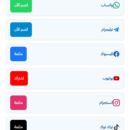
واتساب
انضم الآن
تيليجرام
انضم الآن
فيسبوك
متابعة
يوتيوب
اشتراك
انستجرام
متابعة
تيك توك
متابعة