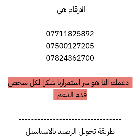
الارقام هي
07711825892
07500127205
07824362700
دعمك النا هو سر استمرارنا شكرا لكل شخص
قدم الدعم
---------------------------------
طريقة تحويل الرصيد بالاسياسيل