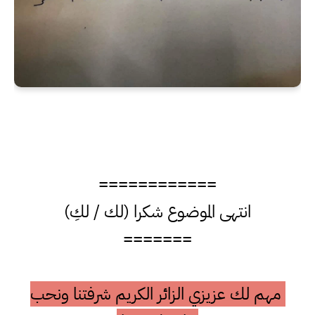
============
انتهى الموضوع شكرا (لك / لكِ)
=======
مهم لك عزيزي الزائر الكريم شرفتنا ونحب