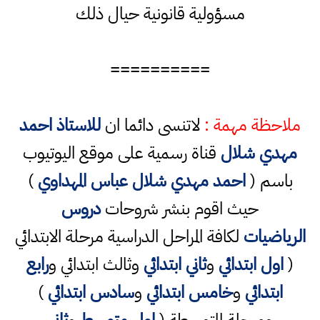
مسؤولية قانونية حيال ذلك
==========
ملاحظة مهمة :
لاتنسى دائما ان
للاستاذ احمد
مهدي شلال
قناة رسمية على موقع اليوتيوب
باسم (
احمد مهدي شلال عباس المهداوي
)
حيث اقوم بنشر شروحات
دروس
الرياضيات
لكافة المراحل الدراسية مرحلة الابتدائي
(
اول ابتدائي
و
ثاني ابتدائي
وثالث ابتدائي و
رابع
ابتدائي
و
خامس ابتدائي
و
سادس ابتدائي
)