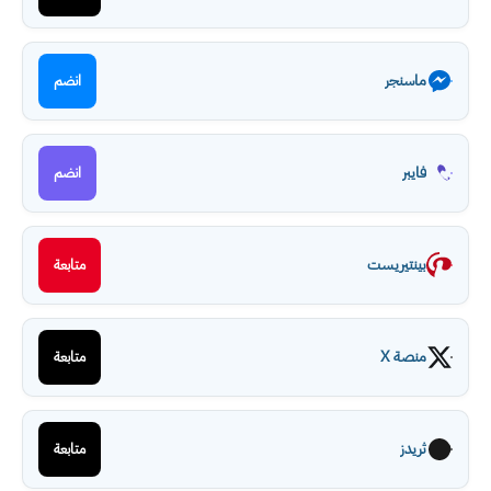
ماسنجر
انضم
فايبر
انضم
بينتيريست
متابعة
منصة X
متابعة
ثريدز
متابعة