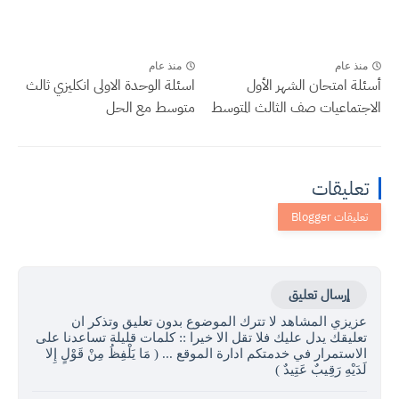
منذ عام
منذ عام
أسئلة امتحان الشهر الأول
اسئلة الوحدة الاولى انكليزي ثالث
الاجتماعيات صف الثالث المتوسط
متوسط مع الحل
تعليقات
إرسال تعليق
عزيزي المشاهد لا تترك الموضوع بدون تعليق وتذكر ان
تعليقك يدل عليك فلا تقل الا خيرا :: كلمات قليلة تساعدنا على
الاستمرار في خدمتكم ادارة الموقع ... ( مَا يَلْفِظُ مِنْ قَوْلٍ إِلا
لَدَيْهِ رَقِيبٌ عَتِيدٌ )