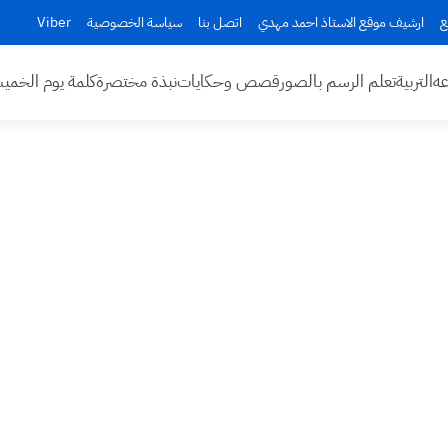
ع
ارشيف موقع الاستاذ احمد مهدي
اتصل بنا
سياسة الخصوصية
Viber
عه
التربية
تعلم الرسم بالصور
قصص وحكايات
نبذة مختصرة
كلمة يوم الخم