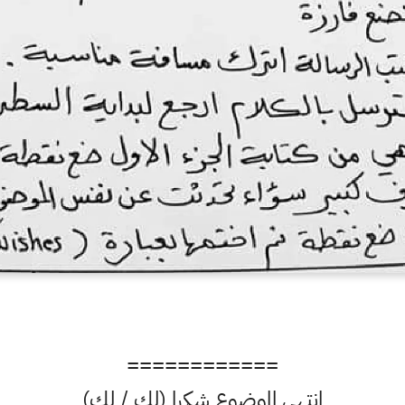
============
انتهى الموضوع شكرا (لك / لكِ)