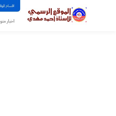
اقسام الموق
اخبار منو