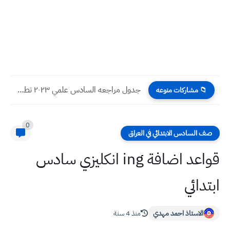
جدول مراجعه السادس علمي ٢٠٢٣ تطبيقي واحيائي للامتحان الوزاري
📁 مشاركات منوعه
0
صف السادس الابتدائي في العراق
قواعد اضافة ing انكليزي سادس
ابتدائي
الاستاذ احمد مهدي
منذ 4 سنة