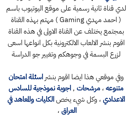
لدي قناة ثانية رسمية على موقع اليوتيوب باسم
( احمد مهدي Gaming ) مهتم بهذه القناة
بمجتمع يختلف عن القناة الاولى في هذه القناة
اقوم بنشر الالعاب الالكترونية بكل انواعها اسعى
لزرع البسمة في وجوهكم وتغيير جو الدراسة
وفي موقعي هذا ايضا اقوم بنشر
اسئلة امتحان
متنوعه
،
مرشحات
,
اجوبة نموذجية للسادس
الاعدادي
، وكل شيء يخص
الكليات والمعاهد في
العراق
،