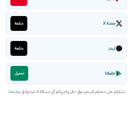
منصة X
متابعة
ثريدز
متابعة
تطبيقنا
تحميل
نشكركم على دعمكم المستمر، وفي حال واجهتكم أي مشكلة لا تترددوا في مراسلتنا.