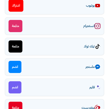
يوتيوب
اشتراك
انستجرام
متابعة
تيك توك
متابعة
ماسنجر
انضم
فايبر
انضم
بينتيريست
متابعة