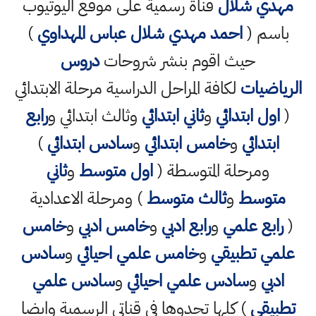
مهدي شلال
قناة رسمية على موقع اليوتيوب
باسم (
احمد مهدي شلال عباس المهداوي
)
حيث اقوم بنشر شروحات
دروس
الرياضيات
لكافة المراحل الدراسية مرحلة الابتدائي
(
اول ابتدائي
و
ثاني ابتدائي
وثالث ابتدائي و
رابع
ابتدائي
و
خامس ابتدائي
و
سادس ابتدائي
)
ومرحلة المتوسطة (
اول متوسط
و
ثاني
متوسط
و
ثالث متوسط
) ومرحلة الاعدادية
(
رابع علمي
و
رابع ادبي
و
خامس ادبي
و
خامس
علمي تطبيقي
و
خامس علمي احيائي
و
سادس
ادبي
و
سادس علمي احيائي
و
سادس علمي
تطبيقي
) كلها تجدوها في قناتي الرسمية وايضا