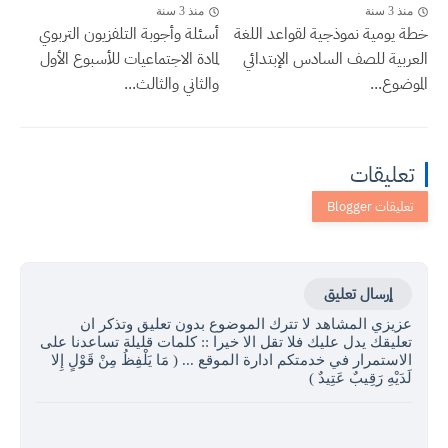
منذ 3 سنة
منذ 3 سنة
خطة يومية نموذجية لقواعد اللغة
أسئلة وأجوبة التلفزيون التربوي
العربية للصف السادس الإبتدائي
لمادة الاجتماعيات للأسبوع الأول
الموضوع...
والثاني والثالث...
تعليقات
إرسال تعليق
عزيزي المشاهد لا تترك الموضوع بدون تعليق وتذكر ان
تعليقك يدل عليك فلا تقل الا خيرا :: كلمات قليلة تساعدنا على
الاستمرار في خدمتكم ادارة الموقع ... ( مَا يَلْفِظُ مِنْ قَوْلٍ إِلا
لَدَيْهِ رَقِيبٌ عَتِيدٌ )