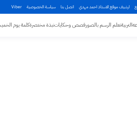
ع
ارشيف موقع الاستاذ احمد مهدي
اتصل بنا
سياسة الخصوصية
Viber
عه
التربية
تعلم الرسم بالصور
قصص وحكايات
نبذة مختصرة
كلمة يوم الخم