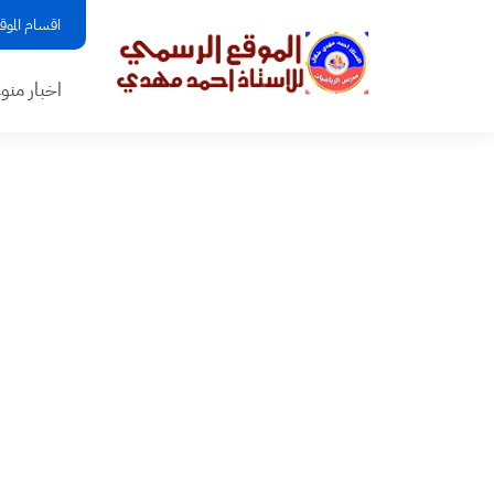
اقسام الموق
اخبار منو