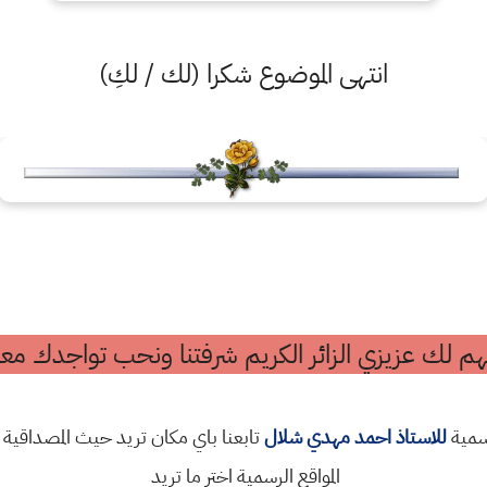
انتهى الموضوع شكرا (لك / لكِ)
م لك عزيزي الزائر الكريم شرفتنا ونحب تواجدك معن
رسمية
للاستاذ احمد مهدي شلال
تابعنا باي مكان تريد حيث المصداقية 
المواقع الرسمية اختر ما تريد