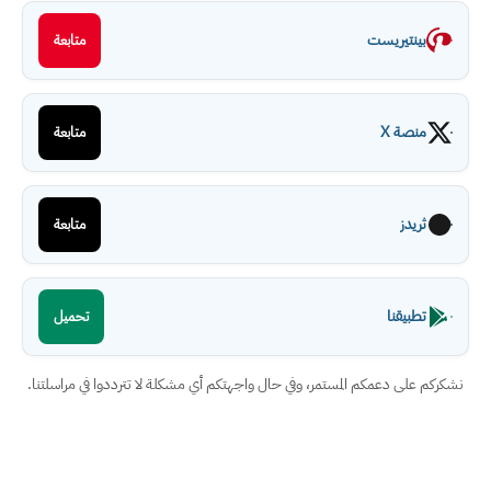
بينتيريست
متابعة
منصة X
متابعة
ثريدز
متابعة
تطبيقنا
تحميل
نشكركم على دعمكم المستمر، وفي حال واجهتكم أي مشكلة لا تترددوا في مراسلتنا.