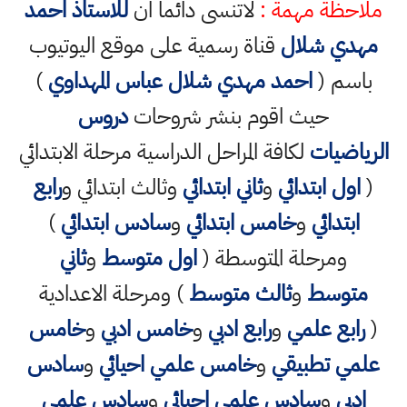
ملاحظة مهمة :
لاتنسى دائما ان
للاستاذ احمد
مهدي شلال
قناة رسمية على موقع اليوتيوب
باسم (
احمد مهدي شلال عباس المهداوي
)
حيث اقوم بنشر شروحات
دروس
الرياضيات
لكافة المراحل الدراسية مرحلة الابتدائي
(
اول ابتدائي
و
ثاني ابتدائي
وثالث ابتدائي و
رابع
ابتدائي
و
خامس ابتدائي
و
سادس ابتدائي
)
ومرحلة المتوسطة (
اول متوسط
و
ثاني
متوسط
و
ثالث متوسط
) ومرحلة الاعدادية
(
رابع علمي
و
رابع ادبي
و
خامس ادبي
و
خامس
علمي تطبيقي
و
خامس علمي احيائي
و
سادس
ادبي
و
سادس علمي احيائي
و
سادس علمي