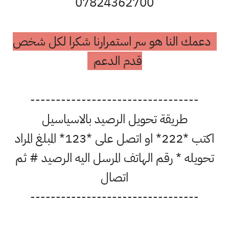
07824362700
دعمك النا هو سر استمرارنا شكرا لكل شخص
قدم الدعم
---------------------------------
طريقة تحويل الرصيد بالاسياسيل
اكتب *222* او اتصل على *123* المبلغ المراد
تحويله * رقم الهاتف المرسل اليه الرصيد # ثم
اتصال
---------------------------------