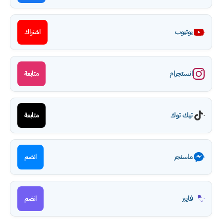
يوتيوب
اشتراك
انستجرام
متابعة
تيك توك
متابعة
ماسنجر
انضم
فايبر
انضم