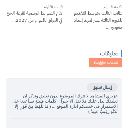
منذ 16 أيام
منذ 20 أيام
طلاب الثالث متوسط التقديم
هام الضوابط الرسمية لقرعة الحج
للدورة الثالثة عشر لمعهد إعداد
في العراق للأعوام من 2027...
مفوضي...
تعليقات
إرسال تعليق
عزيزي المشاهد لا تترك الموضوع بدون تعليق وتذكر ان
تعليقك يدل عليك فلا تقل الا خيرا :: كلمات قليلة تساعدنا على
الاستمرار في خدمتكم ادارة الموقع ... ( مَا يَلْفِظُ مِنْ قَوْلٍ إِلا
لَدَيْهِ رَقِيبٌ عَتِيدٌ )