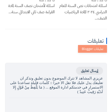
منذ 2 سنة
منذ 2 سنة
اسئلة امتحانات نص السنة للعام
اسئلة لأمتحان نصف السنة لمادة
الدراسي ٢٠٢٤ المادة الرياضيات
القراءة صف ثاني الابتدائي سنة...
الصف...
تعليقات
إرسال تعليق
عزيزي المشاهد لا تترك الموضوع بدون تعليق وتذكر ان
تعليقك يدل عليك فلا تقل الا خيرا :: كلمات قليلة تساعدنا على
الاستمرار في خدمتكم ادارة الموقع ... ( مَا يَلْفِظُ مِنْ قَوْلٍ إِلا
لَدَيْهِ رَقِيبٌ عَتِيدٌ )