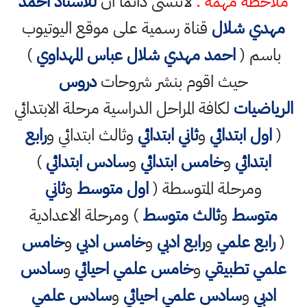
ملاحظة مهمة :
لاتنسى دائما ان
للاستاذ احمد
مهدي شلال
قناة رسمية على موقع اليوتيوب
باسم (
احمد مهدي شلال عباس المهداوي
)
حيث اقوم بنشر شروحات
دروس
الرياضيات
لكافة المراحل الدراسية مرحلة الابتدائي
(
اول ابتدائي
و
ثاني ابتدائي
وثالث ابتدائي و
رابع
ابتدائي
و
خامس ابتدائي
و
سادس ابتدائي
)
ومرحلة المتوسطة (
اول متوسط
و
ثاني
متوسط
و
ثالث متوسط
) ومرحلة الاعدادية
(
رابع علمي
و
رابع ادبي
و
خامس ادبي
و
خامس
علمي تطبيقي
و
خامس علمي احيائي
و
سادس
ادبي
و
سادس علمي احيائي
و
سادس علمي