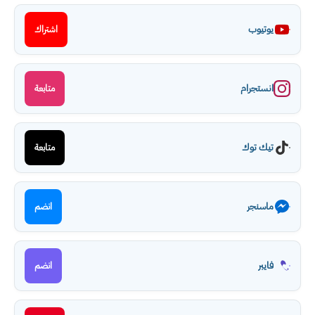
يوتيوب
اشتراك
انستجرام
متابعة
تيك توك
متابعة
ماسنجر
انضم
فايبر
انضم