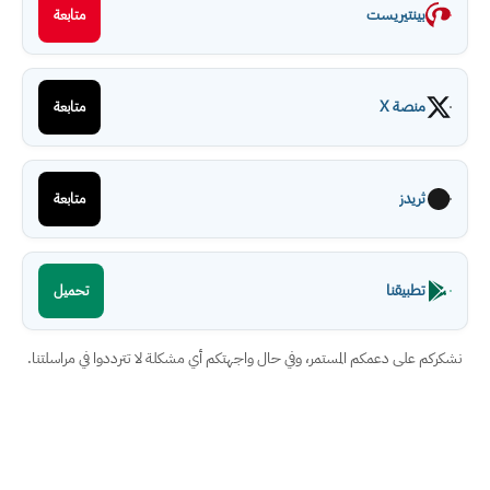
بينتيريست
متابعة
منصة X
متابعة
ثريدز
متابعة
تطبيقنا
تحميل
نشكركم على دعمكم المستمر، وفي حال واجهتكم أي مشكلة لا تترددوا في مراسلتنا.