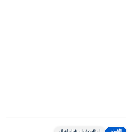
اسئلة نصف السنة ثاني ابتدائي