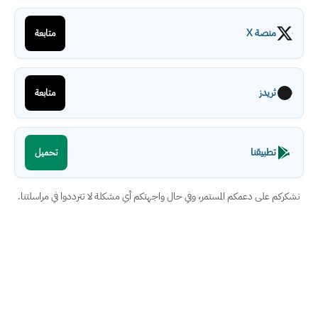
منصة X
متابعة
ثريدز
متابعة
تطبيقنا
تحميل
نشكركم على دعمكم المستمر، وفي حال واجهتكم أي مشكلة لا تترددوا في مراسلتنا.