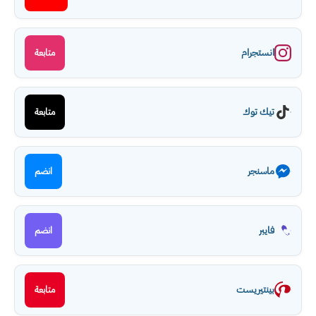
انستجرام
متابعة
تيك توك
متابعة
ماسنجر
انضم
فايبر
انضم
بينتيريست
متابعة