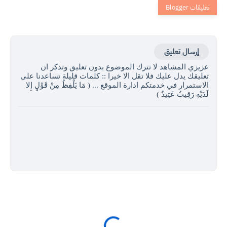
إرسال تعليق
عزيزي المشاهد لا تترك الموضوع بدون تعليق وتذكر ان
تعليقك يدل عليك فلا تقل الا خيرا :: كلمات قليلة تساعدنا على
الاستمرار في خدمتكم ادارة الموقع ... ( مَا يَلْفِظُ مِنْ قَوْلٍ إِلا
لَدَيْهِ رَقِيبٌ عَتِيدٌ )