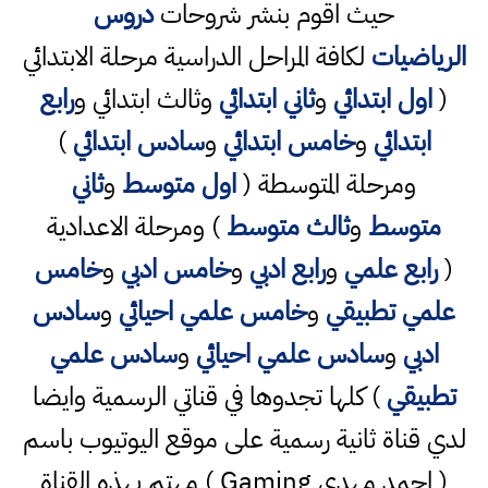
حيث اقوم بنشر شروحات
دروس
الرياضيات
لكافة المراحل الدراسية مرحلة الابتدائي
(
اول ابتدائي
و
ثاني ابتدائي
وثالث ابتدائي و
رابع
ابتدائي
و
خامس ابتدائي
و
سادس ابتدائي
)
ومرحلة المتوسطة (
اول متوسط
و
ثاني
متوسط
و
ثالث متوسط
) ومرحلة الاعدادية
(
رابع علمي
و
رابع ادبي
و
خامس ادبي
و
خامس
علمي تطبيقي
و
خامس علمي احيائي
و
سادس
ادبي
و
سادس علمي احيائي
و
سادس علمي
تطبيقي
) كلها تجدوها في قناتي الرسمية وايضا
لدي قناة ثانية رسمية على موقع اليوتيوب باسم
( احمد مهدي Gaming ) مهتم بهذه القناة