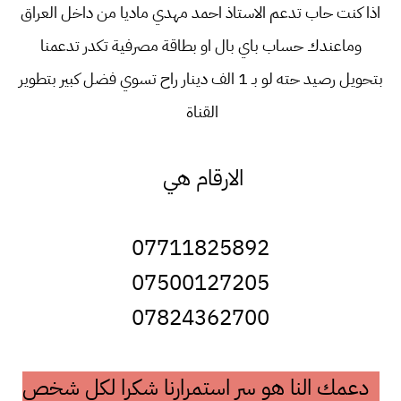
اذا كنت حاب تدعم الاستاذ احمد مهدي ماديا من داخل العراق
وماعندك حساب باي بال او بطاقة مصرفية تكدر تدعمنا
بتحويل رصيد حته لو بـ 1 الف دينار راح تسوي فضل كبير بتطوير
القناة
الارقام هي
07711825892
07500127205
07824362700
دعمك النا هو سر استمرارنا شكرا لكل شخص