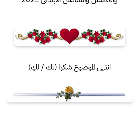
انتهى الموضوع شكرا (لك / لكِ)