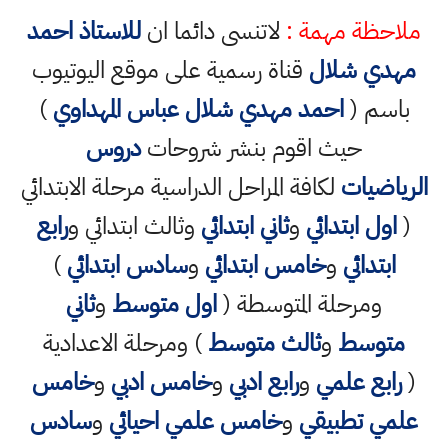
ملاحظة مهمة :
لاتنسى دائما ان
للاستاذ احمد
مهدي شلال
قناة رسمية على موقع اليوتيوب
باسم (
احمد مهدي شلال عباس المهداوي
)
حيث اقوم بنشر شروحات
دروس
الرياضيات
لكافة المراحل الدراسية مرحلة الابتدائي
(
اول ابتدائي
و
ثاني ابتدائي
وثالث ابتدائي و
رابع
ابتدائي
و
خامس ابتدائي
و
سادس ابتدائي
)
ومرحلة المتوسطة (
اول متوسط
و
ثاني
متوسط
و
ثالث متوسط
) ومرحلة الاعدادية
(
رابع علمي
و
رابع ادبي
و
خامس ادبي
و
خامس
علمي تطبيقي
و
خامس علمي احيائي
و
سادس