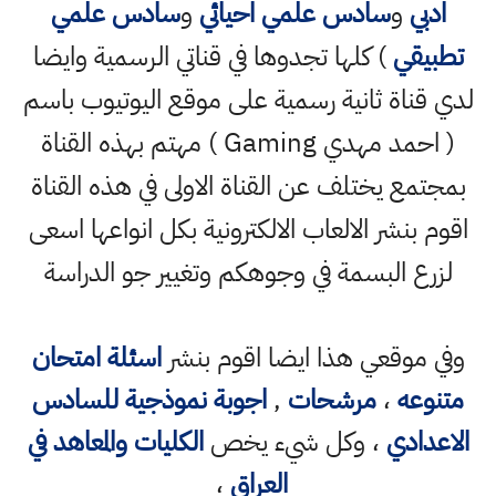
ادبي
و
سادس علمي احيائي
و
سادس علمي
تطبيقي
) كلها تجدوها في قناتي الرسمية وايضا
لدي قناة ثانية رسمية على موقع اليوتيوب باسم
( احمد مهدي Gaming ) مهتم بهذه القناة
بمجتمع يختلف عن القناة الاولى في هذه القناة
اقوم بنشر الالعاب الالكترونية بكل انواعها اسعى
لزرع البسمة في وجوهكم وتغيير جو الدراسة
وفي موقعي هذا ايضا اقوم بنشر
اسئلة امتحان
متنوعه
،
مرشحات
,
اجوبة نموذجية للسادس
الاعدادي
، وكل شيء يخص
الكليات والمعاهد في
العراق
،