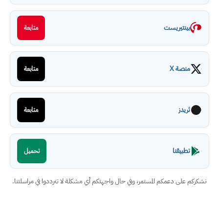
بينتيريست
متابعة
منصة X
متابعة
ثريدز
متابعة
تطبيقنا
تحميل
نشكركم على دعمكم المستمر، وفي حال واجهتكم أي مشكلة لا تترددوا في مراسلتنا.