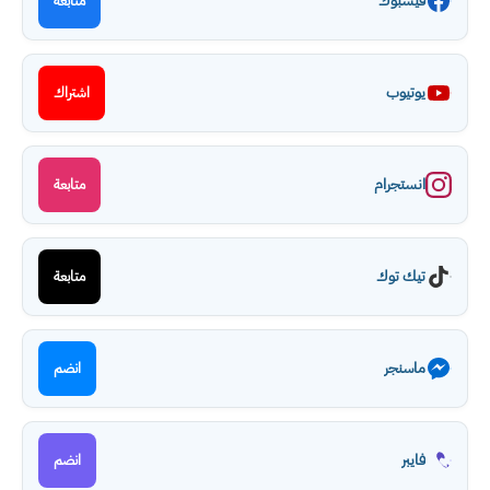
فيسبوك
متابعة
يوتيوب
اشتراك
انستجرام
متابعة
تيك توك
متابعة
ماسنجر
انضم
فايبر
انضم