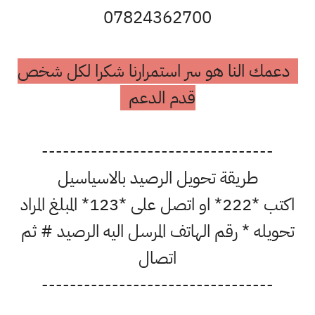
07824362700
دعمك النا هو سر استمرارنا شكرا لكل شخص
قدم الدعم
---------------------------------
طريقة تحويل الرصيد بالاسياسيل
اكتب *222* او اتصل على *123* المبلغ المراد
تحويله * رقم الهاتف المرسل اليه الرصيد # ثم
اتصال
---------------------------------