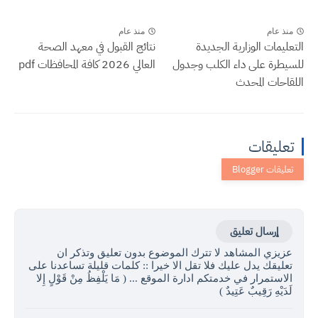
منذ عام
منذ عام
التعليمات الوزارية الجديدة
نتائج القبول في معهد الصحة
للسيطرة على داء الكلب وجدول
العالي 2026 كافة المحافظات pdf
اللقاحات المحدث
تعليقات
إرسال تعليق
عزيزي المشاهد لا تترك الموضوع بدون تعليق وتذكر ان
تعليقك يدل عليك فلا تقل الا خيرا :: كلمات قليلة تساعدنا على
الاستمرار في خدمتكم ادارة الموقع ... ( مَا يَلْفِظُ مِنْ قَوْلٍ إِلا
لَدَيْهِ رَقِيبٌ عَتِيدٌ )