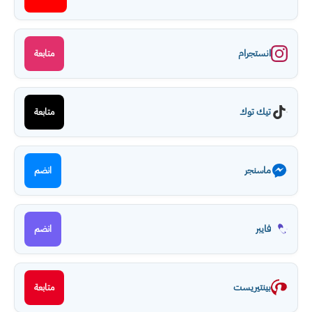
انستجرام
متابعة
تيك توك
متابعة
ماسنجر
انضم
فايبر
انضم
بينتيريست
متابعة