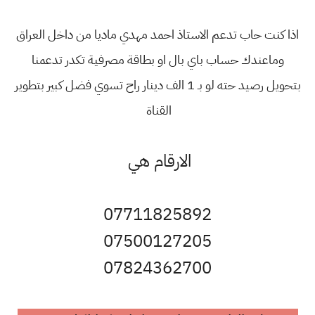
اذا كنت حاب تدعم الاستاذ احمد مهدي ماديا من داخل العراق
وماعندك حساب باي بال او بطاقة مصرفية تكدر تدعمنا
بتحويل رصيد حته لو بـ 1 الف دينار راح تسوي فضل كبير بتطوير
القناة
الارقام هي
07711825892
07500127205
07824362700