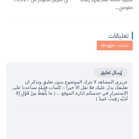
مفوضي...
تعليقات
إرسال تعليق
عزيزي المشاهد لا تترك الموضوع بدون تعليق وتذكر ان
تعليقك يدل عليك فلا تقل الا خيرا :: كلمات قليلة تساعدنا على
الاستمرار في خدمتكم ادارة الموقع ... ( مَا يَلْفِظُ مِنْ قَوْلٍ إِلا
لَدَيْهِ رَقِيبٌ عَتِيدٌ )