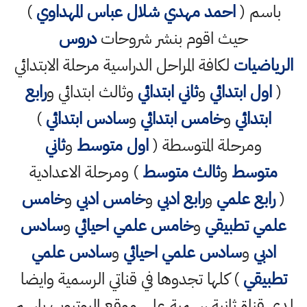
باسم (
احمد مهدي شلال عباس المهداوي
)
حيث اقوم بنشر شروحات
دروس
الرياضيات
لكافة المراحل الدراسية مرحلة الابتدائي
(
اول ابتدائي
و
ثاني ابتدائي
وثالث ابتدائي و
رابع
ابتدائي
و
خامس ابتدائي
و
سادس ابتدائي
)
ومرحلة المتوسطة (
اول متوسط
و
ثاني
متوسط
و
ثالث متوسط
) ومرحلة الاعدادية
(
رابع علمي
و
رابع ادبي
و
خامس ادبي
و
خامس
علمي تطبيقي
و
خامس علمي احيائي
و
سادس
ادبي
و
سادس علمي احيائي
و
سادس علمي
تطبيقي
) كلها تجدوها في قناتي الرسمية وايضا
لدي قناة ثانية رسمية على موقع اليوتيوب باسم