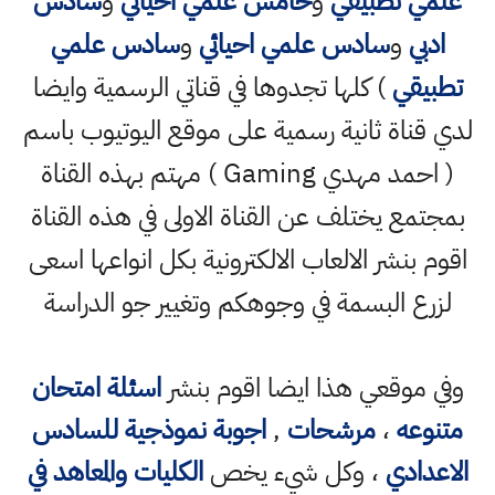
علمي تطبيقي
و
خامس علمي احيائي
و
سادس
ادبي
و
سادس علمي احيائي
و
سادس علمي
تطبيقي
) كلها تجدوها في قناتي الرسمية وايضا
لدي قناة ثانية رسمية على موقع اليوتيوب باسم
( احمد مهدي Gaming ) مهتم بهذه القناة
بمجتمع يختلف عن القناة الاولى في هذه القناة
اقوم بنشر الالعاب الالكترونية بكل انواعها اسعى
لزرع البسمة في وجوهكم وتغيير جو الدراسة
وفي موقعي هذا ايضا اقوم بنشر
اسئلة امتحان
متنوعه
،
مرشحات
,
اجوبة نموذجية للسادس
الاعدادي
، وكل شيء يخص
الكليات والمعاهد في