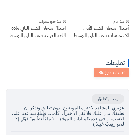
منذ عام
منذ بضع سنوات
أسئلة امتحان الشهر الأول
اسئلة امتحان الشهر الثاني مادة
الاجتماعيات صف الثاني المتوسط
اللغة العربية صف الثاني المتوسط
تعليقات
إرسال تعليق
عزيزي المشاهد لا تترك الموضوع بدون تعليق وتذكر ان
تعليقك يدل عليك فلا تقل الا خيرا :: كلمات قليلة تساعدنا على
الاستمرار في خدمتكم ادارة الموقع ... ( مَا يَلْفِظُ مِنْ قَوْلٍ إِلا
لَدَيْهِ رَقِيبٌ عَتِيدٌ )