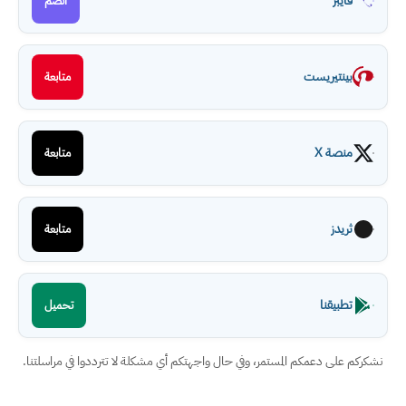
فايبر
انضم
بينتيريست
متابعة
منصة X
متابعة
ثريدز
متابعة
تطبيقنا
تحميل
نشكركم على دعمكم المستمر، وفي حال واجهتكم أي مشكلة لا تترددوا في مراسلتنا.