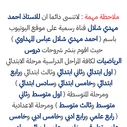
ملاحظة مهمة :
لاتنسى دائما ان
للاستاذ احمد
مهدي شلال
قناة رسمية على موقع اليوتيوب
باسم (
احمد مهدي شلال عباس المهداوي
)
حيث اقوم بنشر شروحات
دروس
الرياضيات
لكافة المراحل الدراسية مرحلة الابتدائي
(
اول ابتدائي
و
ثاني ابتدائي
وثالث ابتدائي و
رابع
ابتدائي
و
خامس ابتدائي
و
سادس ابتدائي
)
ومرحلة المتوسطة (
اول متوسط
و
ثاني
متوسط
و
ثالث متوسط
) ومرحلة الاعدادية
(
رابع علمي
و
رابع ادبي
و
خامس ادبي
و
خامس