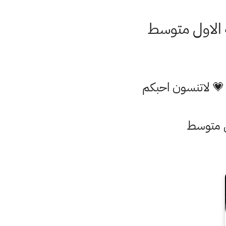
 الاول متوسط
 💗 لاتنسون احبكم
ول متوسط