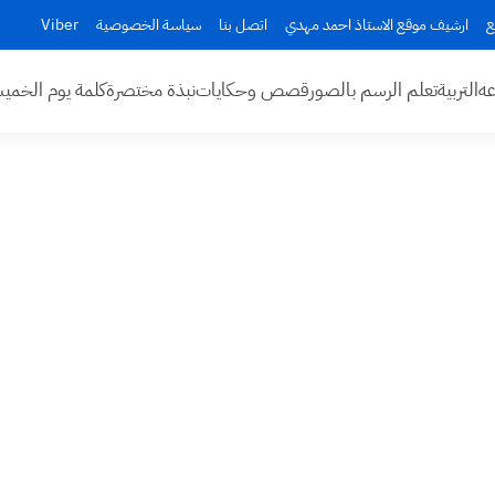
ع
ارشيف موقع الاستاذ احمد مهدي
اتصل بنا
سياسة الخصوصية
Viber
عه
التربية
تعلم الرسم بالصور
قصص وحكايات
نبذة مختصرة
كلمة يوم الخم