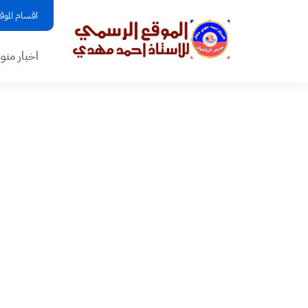
اقسام الموق
اخبار منو