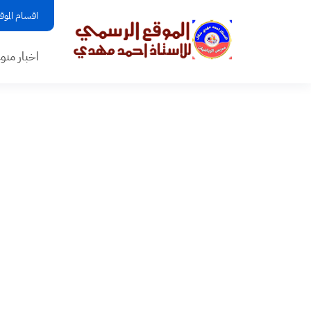
اقسام الموق
اخبار منو