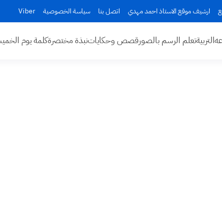
ع
ارشيف موقع الاستاذ احمد مهدي
اتصل بنا
سياسة الخصوصية
Viber
عه
التربية
تعلم الرسم بالصور
قصص وحكايات
نبذة مختصرة
كلمة يوم الخم