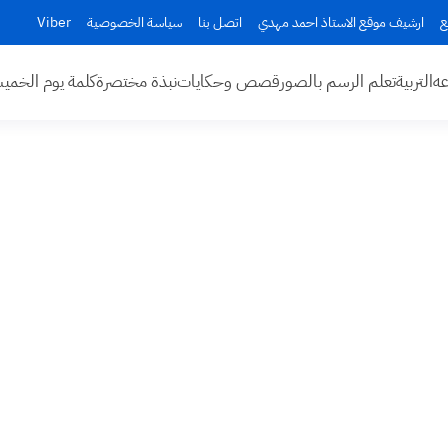
ع
ارشيف موقع الاستاذ احمد مهدي
اتصل بنا
سياسة الخصوصية
Viber
عه
التربية
تعلم الرسم بالصور
قصص وحكايات
نبذة مختصرة
كلمة يوم الخم