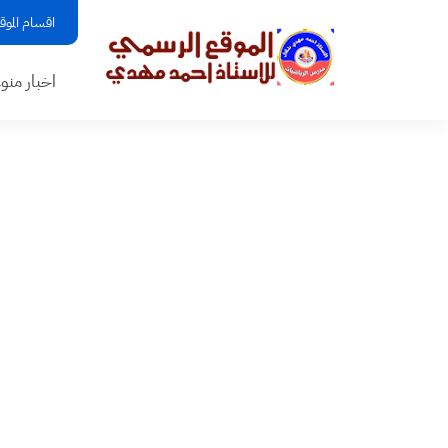
اقسام الموق
اخبار منو