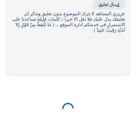
إرسال تعليق
عزيزي المشاهد لا تترك الموضوع بدون تعليق وتذكر ان
تعليقك يدل عليك فلا تقل الا خيرا :: كلمات قليلة تساعدنا على
الاستمرار في خدمتكم ادارة الموقع ... ( مَا يَلْفِظُ مِنْ قَوْلٍ إِلا
لَدَيْهِ رَقِيبٌ عَتِيدٌ )