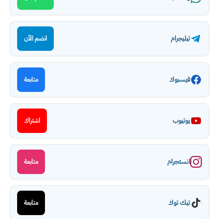
تيليجرام
انضم الآن
فيسبوك
متابعة
يوتيوب
اشتراك
انستجرام
متابعة
تيك توك
متابعة