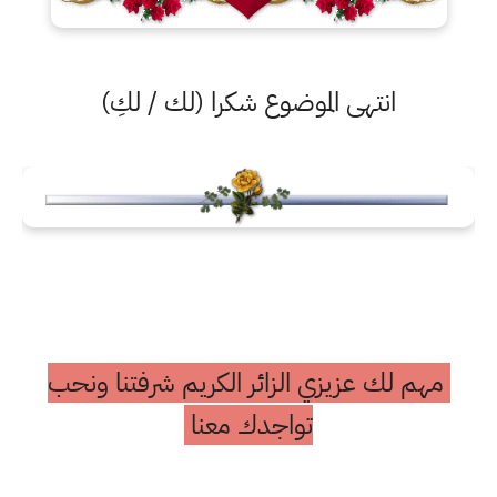
انتهى الموضوع شكرا (لك / لكِ)
مهم لك عزيزي الزائر الكريم شرفتنا ونحب
تواجدك معنا