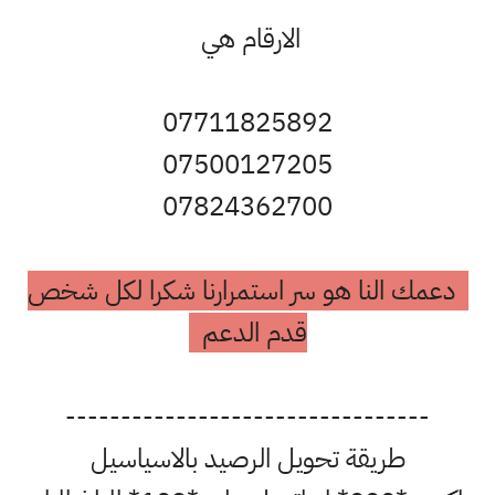
الارقام هي
07711825892
07500127205
07824362700
دعمك النا هو سر استمرارنا شكرا لكل شخص
قدم الدعم
---------------------------------
طريقة تحويل الرصيد بالاسياسيل