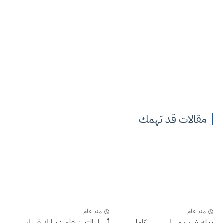
مقالات قد تهمك
منذ عام
منذ عام
نملة غيرت مسار جيش كامل
أسرار التميز بقلم : تبارك فرحان