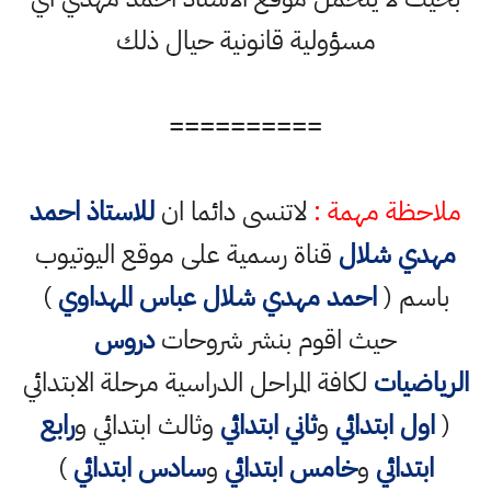
مسؤولية قانونية حيال ذلك
==========
ملاحظة مهمة :
لاتنسى دائما ان
للاستاذ احمد
مهدي شلال
قناة رسمية على موقع اليوتيوب
باسم (
احمد مهدي شلال عباس المهداوي
)
حيث اقوم بنشر شروحات
دروس
الرياضيات
لكافة المراحل الدراسية مرحلة الابتدائي
(
اول ابتدائي
و
ثاني ابتدائي
وثالث ابتدائي و
رابع
ابتدائي
و
خامس ابتدائي
و
سادس ابتدائي
)