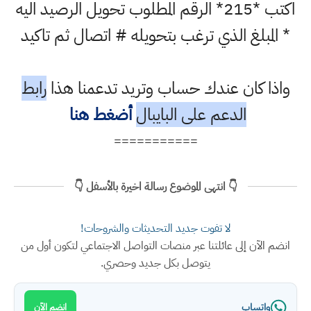
اكتب *215* الرقم المطلوب تحويل الرصيد اليه
* المبلغ الذي ترغب بتحويله # اتصال ثم تاكيد
واذا كان عندك حساب وتريد تدعمنا هذا
رابط
الدعم على البايبال
أضغط هنا
===========
👇 انتهى الموضوع رسالة اخيرة بالأسفل 👇
لا تفوت جديد التحديثات والشروحات!
انضم الآن إلى عائلتنا عبر منصات التواصل الاجتماعي لتكون أول من
يتوصل بكل جديد وحصري.
واتساب
انضم الآن