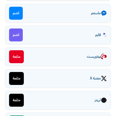
ماسنجر
انضم
فايبر
انضم
بينتيريست
متابعة
منصة X
متابعة
ثريدز
متابعة