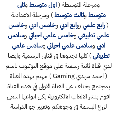
ومرحلة المتوسطة (
اول متوسط
و
ثاني
متوسط
و
ثالث متوسط
) ومرحلة الاعدادية
(
رابع علمي
و
رابع ادبي
و
خامس ادبي
و
خامس
علمي تطبيقي
و
خامس علمي احيائي
و
سادس
ادبي
و
سادس علمي احيائي
و
سادس علمي
تطبيقي
) كلها تجدوها في قناتي الرسمية وايضا
لدي قناة ثانية رسمية على موقع اليوتيوب باسم
( احمد مهدي Gaming ) مهتم بهذه القناة
بمجتمع يختلف عن القناة الاولى في هذه القناة
اقوم بنشر الالعاب الالكترونية بكل انواعها اسعى
لزرع البسمة في وجوهكم وتغيير جو الدراسة