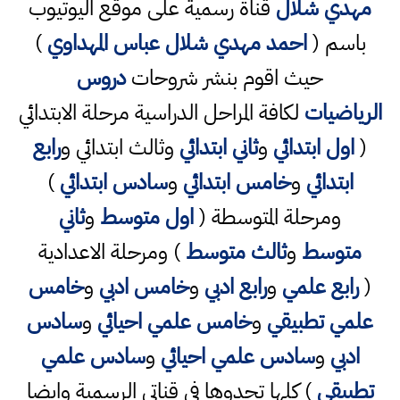
مهدي شلال
قناة رسمية على موقع اليوتيوب
باسم (
احمد مهدي شلال عباس المهداوي
)
حيث اقوم بنشر شروحات
دروس
الرياضيات
لكافة المراحل الدراسية مرحلة الابتدائي
(
اول ابتدائي
و
ثاني ابتدائي
وثالث ابتدائي و
رابع
ابتدائي
و
خامس ابتدائي
و
سادس ابتدائي
)
ومرحلة المتوسطة (
اول متوسط
و
ثاني
متوسط
و
ثالث متوسط
) ومرحلة الاعدادية
(
رابع علمي
و
رابع ادبي
و
خامس ادبي
و
خامس
علمي تطبيقي
و
خامس علمي احيائي
و
سادس
ادبي
و
سادس علمي احيائي
و
سادس علمي
تطبيقي
) كلها تجدوها في قناتي الرسمية وايضا