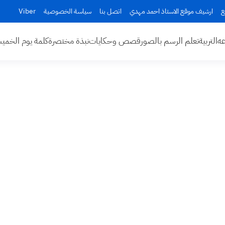
ع
ارشيف موقع الاستاذ احمد مهدي
اتصل بنا
سياسة الخصوصية
Viber
عه
التربية
تعلم الرسم بالصور
قصص وحكايات
نبذة مختصرة
كلمة يوم الخم