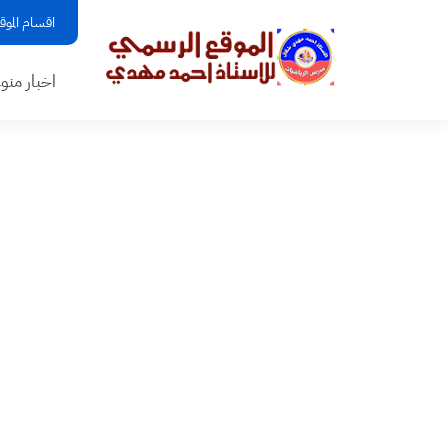
اقسام الموق
اخبار منو