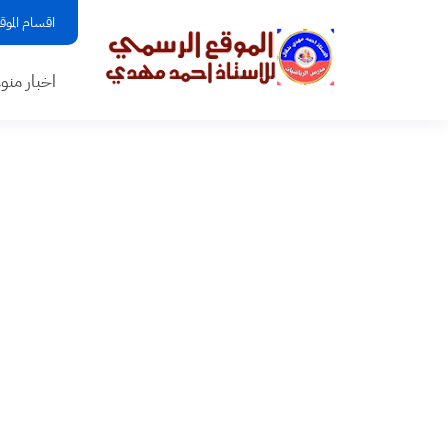
اقسام الموق
اخبار منو