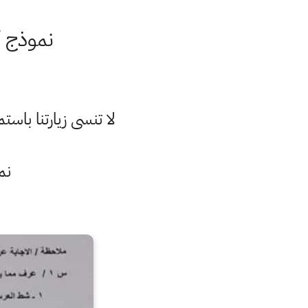
نموذج أ
لا تنسى زيارتنا با
نم