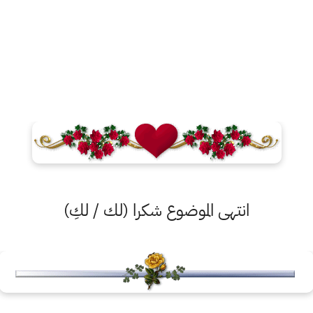
انتهى الموضوع شكرا (لك / لكِ)