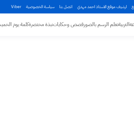
ع
ارشيف موقع الاستاذ احمد مهدي
اتصل بنا
سياسة الخصوصية
Viber
عه
التربية
تعلم الرسم بالصور
قصص وحكايات
نبذة مختصرة
كلمة يوم الخم