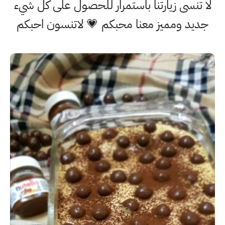
لا تنسى زيارتنا باستمرار للحصول على كل شيء
جديد ومميز معنا محبكم 💗 لاتنسون احبكم