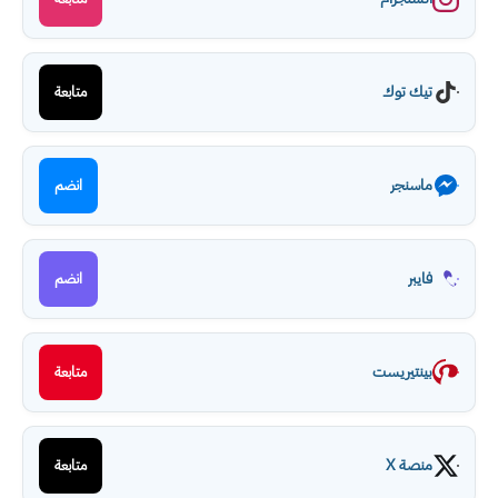
تيك توك
متابعة
ماسنجر
انضم
فايبر
انضم
بينتيريست
متابعة
منصة X
متابعة