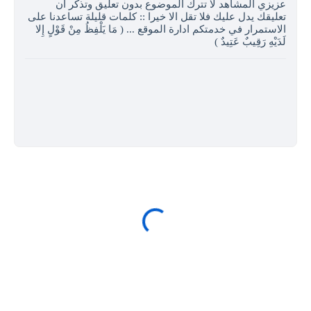
عزيزي المشاهد لا تترك الموضوع بدون تعليق وتذكر ان
تعليقك يدل عليك فلا تقل الا خيرا :: كلمات قليلة تساعدنا على
الاستمرار في خدمتكم ادارة الموقع ... ( مَا يَلْفِظُ مِنْ قَوْلٍ إِلا
لَدَيْهِ رَقِيبٌ عَتِيدٌ )