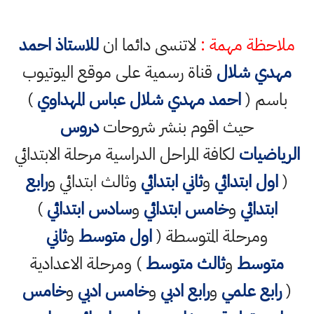
ملاحظة مهمة :
لاتنسى دائما ان
للاستاذ احمد
مهدي شلال
قناة رسمية على موقع اليوتيوب
باسم (
احمد مهدي شلال عباس المهداوي
)
حيث اقوم بنشر شروحات
دروس
الرياضيات
لكافة المراحل الدراسية مرحلة الابتدائي
(
اول ابتدائي
و
ثاني ابتدائي
وثالث ابتدائي و
رابع
ابتدائي
و
خامس ابتدائي
و
سادس ابتدائي
)
ومرحلة المتوسطة (
اول متوسط
و
ثاني
متوسط
و
ثالث متوسط
) ومرحلة الاعدادية
(
رابع علمي
و
رابع ادبي
و
خامس ادبي
و
خامس