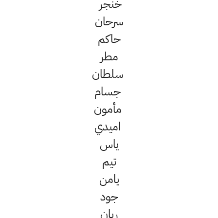
خنجر
سرحان
حاكم
مطر
سلطان
جسام
مأمون
اميدي
ياس
تيم
يامن
جود
ريان