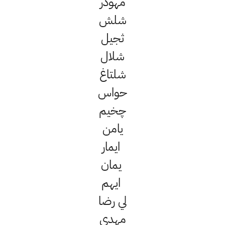
مهودر
شلش
ثجيل
شلال
شلتاغ
حواس
چخيم
يامن
ايمار
يمان
ايهم
لي رضا
مهدي