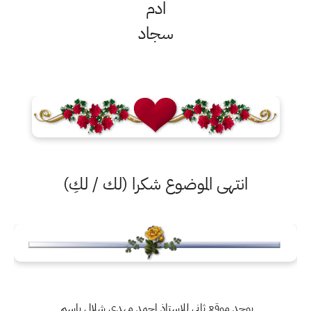
ادم
سجاد
انتهى الموضوع شكرا (لك / لكِ)
يوجد موقع ثاني للاستاذ احمد مهدي شلال باسم