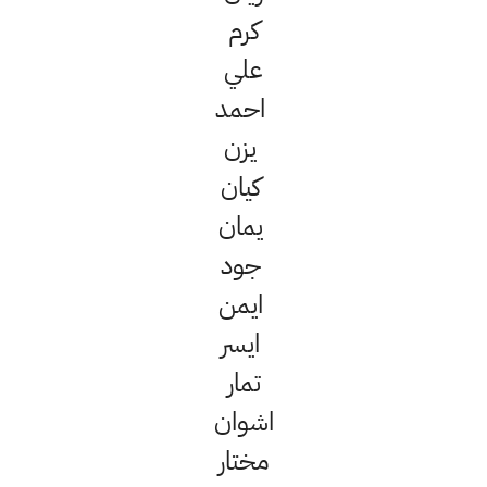
كرم
علي
احمد
يزن
كيان
يمان
جود
ايمن
ايسر
تمار
اشوان
مختار