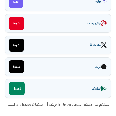
فايبر
انضم
بينتيريست
متابعة
منصة X
متابعة
ثريدز
متابعة
تطبيقنا
تحميل
نشكركم على دعمكم المستمر، وفي حال واجهتكم أي مشكلة لا تترددوا في مراسلتنا.