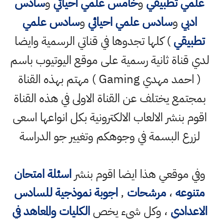
علمي تطبيقي
و
خامس علمي احيائي
و
سادس
ادبي
و
سادس علمي احيائي
و
سادس علمي
تطبيقي
) كلها تجدوها في قناتي الرسمية وايضا
لدي قناة ثانية رسمية على موقع اليوتيوب باسم
( احمد مهدي Gaming ) مهتم بهذه القناة
بمجتمع يختلف عن القناة الاولى في هذه القناة
اقوم بنشر الالعاب الالكترونية بكل انواعها اسعى
لزرع البسمة في وجوهكم وتغيير جو الدراسة
وفي موقعي هذا ايضا اقوم بنشر
اسئلة امتحان
متنوعه
،
مرشحات
,
اجوبة نموذجية للسادس
الاعدادي
، وكل شيء يخص
الكليات والمعاهد في