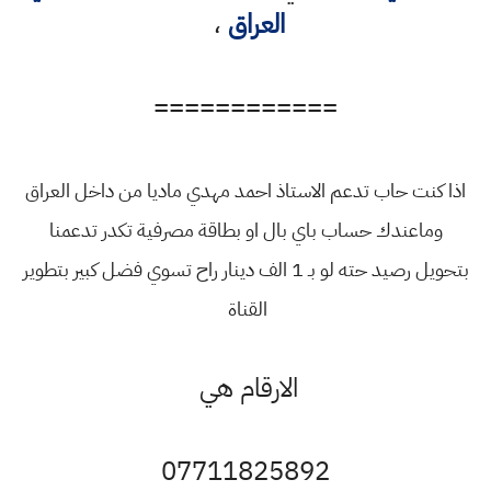
العراق
،
============
اذا كنت حاب تدعم الاستاذ احمد مهدي ماديا من داخل العراق
وماعندك حساب باي بال او بطاقة مصرفية تكدر تدعمنا
بتحويل رصيد حته لو بـ 1 الف دينار راح تسوي فضل كبير بتطوير
القناة
الارقام هي
07711825892