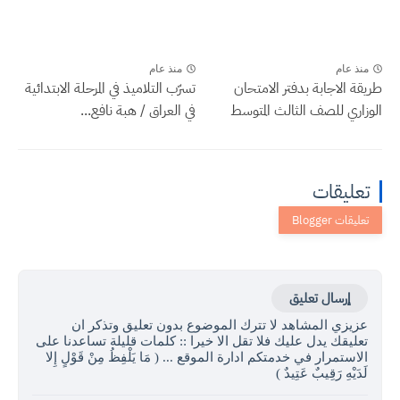
منذ عام
منذ عام
طريقة الاجابة بدفتر الامتحان
تسرّب التلاميذ في المرحلة الابتدائية
الوزاري للصف الثالث المتوسط
في العراق / هبة نافع...
تعليقات
إرسال تعليق
عزيزي المشاهد لا تترك الموضوع بدون تعليق وتذكر ان
تعليقك يدل عليك فلا تقل الا خيرا :: كلمات قليلة تساعدنا على
الاستمرار في خدمتكم ادارة الموقع ... ( مَا يَلْفِظُ مِنْ قَوْلٍ إِلا
لَدَيْهِ رَقِيبٌ عَتِيدٌ )