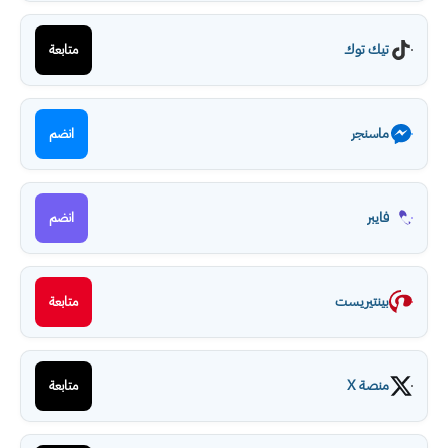
تيك توك
متابعة
ماسنجر
انضم
فايبر
انضم
بينتيريست
متابعة
منصة X
متابعة