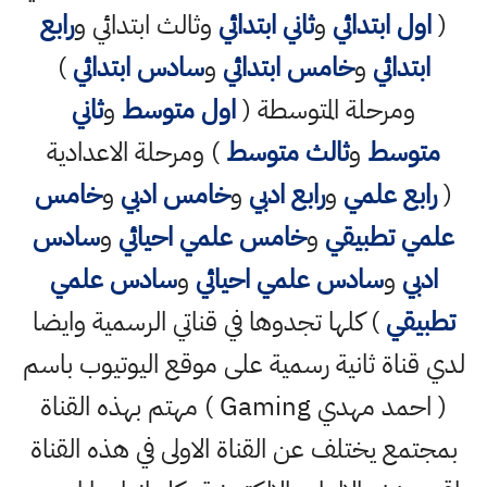
(
اول ابتدائي
و
ثاني ابتدائي
وثالث ابتدائي و
رابع
ابتدائي
و
خامس ابتدائي
و
سادس ابتدائي
)
ومرحلة المتوسطة (
اول متوسط
و
ثاني
متوسط
و
ثالث متوسط
) ومرحلة الاعدادية
(
رابع علمي
و
رابع ادبي
و
خامس ادبي
و
خامس
علمي تطبيقي
و
خامس علمي احيائي
و
سادس
ادبي
و
سادس علمي احيائي
و
سادس علمي
تطبيقي
) كلها تجدوها في قناتي الرسمية وايضا
لدي قناة ثانية رسمية على موقع اليوتيوب باسم
( احمد مهدي Gaming ) مهتم بهذه القناة
بمجتمع يختلف عن القناة الاولى في هذه القناة