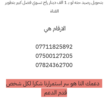
بتحويل رصيد حته لو بـ 1 الف دينار راح تسوي فضل كبير بتطوير
القناة
الارقام هي
07711825892
07500127205
07824362700
دعمك النا هو سر استمرارنا شكرا لكل شخص
قدم الدعم