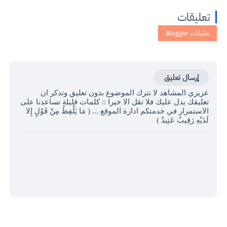
تعليقات
إرسال تعليق
عزيزي المشاهد لا تترك الموضوع بدون تعليق وتذكر ان
تعليقك يدل عليك فلا تقل الا خيرا :: كلمات قليلة تساعدنا على
الاستمرار في خدمتكم ادارة الموقع ... ( مَا يَلْفِظُ مِنْ قَوْلٍ إِلا
لَدَيْهِ رَقِيبٌ عَتِيدٌ )