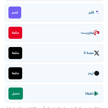
فايبر
انضم
بينتيريست
متابعة
منصة X
متابعة
ثريدز
متابعة
تطبيقنا
تحميل