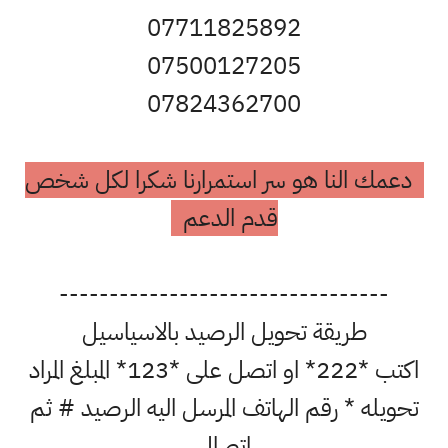
07711825892
07500127205
07824362700
دعمك النا هو سر استمرارنا شكرا لكل شخص
قدم الدعم
---------------------------------
طريقة تحويل الرصيد بالاسياسيل
اكتب *222* او اتصل على *123* المبلغ المراد
تحويله * رقم الهاتف المرسل اليه الرصيد # ثم
اتصال