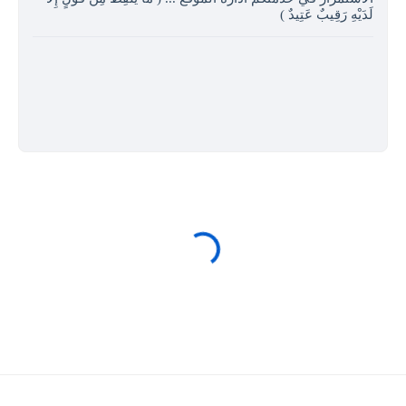
لَدَيْهِ رَقِيبٌ عَتِيدٌ )