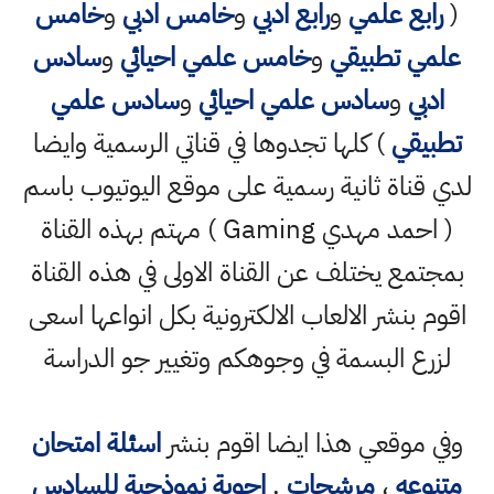
(
رابع علمي
و
رابع ادبي
و
خامس ادبي
و
خامس
علمي تطبيقي
و
خامس علمي احيائي
و
سادس
ادبي
و
سادس علمي احيائي
و
سادس علمي
تطبيقي
) كلها تجدوها في قناتي الرسمية وايضا
لدي قناة ثانية رسمية على موقع اليوتيوب باسم
( احمد مهدي Gaming ) مهتم بهذه القناة
بمجتمع يختلف عن القناة الاولى في هذه القناة
اقوم بنشر الالعاب الالكترونية بكل انواعها اسعى
لزرع البسمة في وجوهكم وتغيير جو الدراسة
وفي موقعي هذا ايضا اقوم بنشر
اسئلة امتحان
متنوعه
،
مرشحات
,
اجوبة نموذجية للسادس