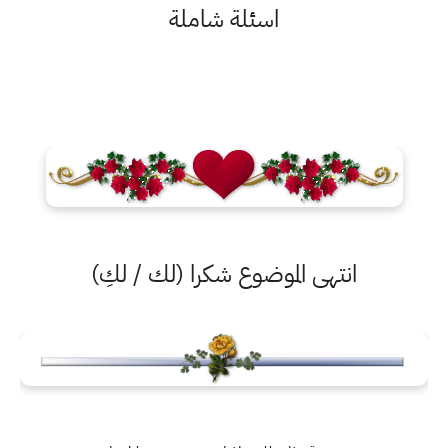
اسئلة شاملة
انتهى الموضوع شكرا (لك / لكِ)