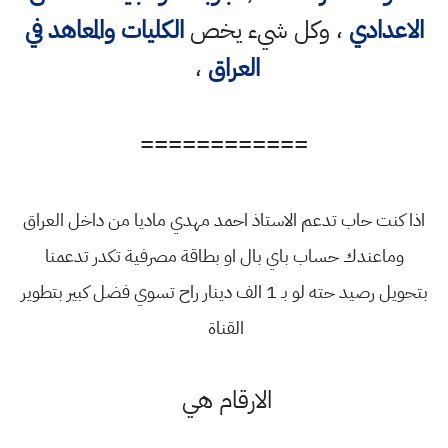
الاعدادي
، وكل شيء يخص
الكليات والمعاهد في
العراق
،
============
اذا كنت حاب تدعم الاستاذ احمد مهدي ماديا من داخل العراق
وماعندك حساب باي بال او بطاقة مصرفية تكدر تدعمنا
بتحويل رصيد حته لو بـ 1 الف دينار راح تسوي فضل كبير بتطوير
القناة
الارقام هي