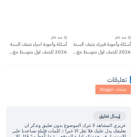
منذ عام
منذ عام
أسئلة وأجوبة فيزياء نصف السنة
أسئلة وأجوبة احياء نصف السنة
2026 للصف اول متوسط مع...
2026 للصف اول متوسط مع...
تعليقات
إرسال تعليق
عزيزي المشاهد لا تترك الموضوع بدون تعليق وتذكر ان
تعليقك يدل عليك فلا تقل الا خيرا :: كلمات قليلة تساعدنا على
الاستمرار في خدمتكم ادارة الموقع ... ( مَا يَلْفِظُ مِنْ قَوْلٍ إِلا