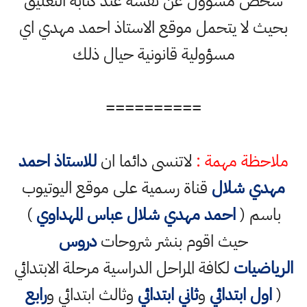
شخص مسؤول عن نفسه عند كتابة التعليق
بحيث لا يتحمل موقع الاستاذ احمد مهدي اي
مسؤولية قانونية حيال ذلك
==========
ملاحظة مهمة :
لاتنسى دائما ان
للاستاذ احمد
مهدي شلال
قناة رسمية على موقع اليوتيوب
باسم (
احمد مهدي شلال عباس المهداوي
)
حيث اقوم بنشر شروحات
دروس
الرياضيات
لكافة المراحل الدراسية مرحلة الابتدائي
(
اول ابتدائي
و
ثاني ابتدائي
وثالث ابتدائي و
رابع