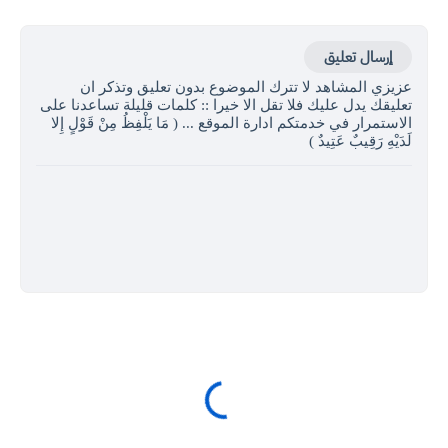
إرسال تعليق
عزيزي المشاهد لا تترك الموضوع بدون تعليق وتذكر ان
تعليقك يدل عليك فلا تقل الا خيرا :: كلمات قليلة تساعدنا على
الاستمرار في خدمتكم ادارة الموقع ... ( مَا يَلْفِظُ مِنْ قَوْلٍ إِلا
لَدَيْهِ رَقِيبٌ عَتِيدٌ )