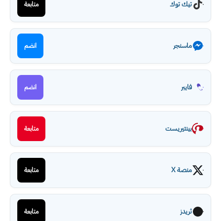
تيك توك
متابعة
ماسنجر
انضم
فايبر
انضم
بينتيريست
متابعة
منصة X
متابعة
ثريدز
متابعة