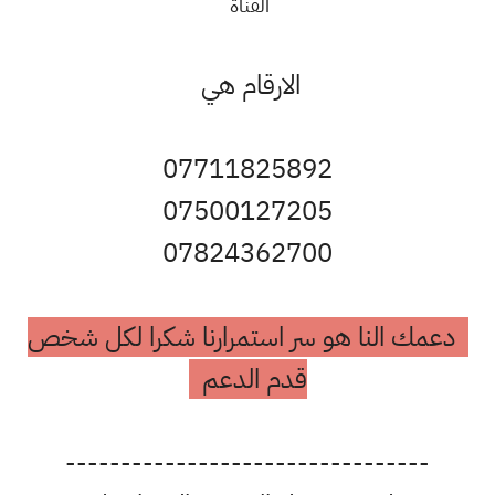
القناة
الارقام هي
07711825892
07500127205
07824362700
دعمك النا هو سر استمرارنا شكرا لكل شخص
قدم الدعم
---------------------------------