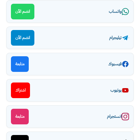
واتساب
انضم الآن
تيليجرام
انضم الآن
فيسبوك
متابعة
يوتيوب
اشتراك
انستجرام
متابعة