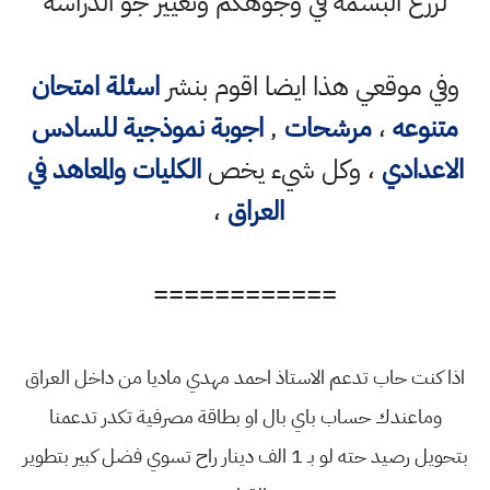
لزرع البسمة في وجوهكم وتغيير جو الدراسة
وفي موقعي هذا ايضا اقوم بنشر
اسئلة امتحان
متنوعه
،
مرشحات
,
اجوبة نموذجية للسادس
الاعدادي
، وكل شيء يخص
الكليات والمعاهد في
العراق
،
============
اذا كنت حاب تدعم الاستاذ احمد مهدي ماديا من داخل العراق
وماعندك حساب باي بال او بطاقة مصرفية تكدر تدعمنا
بتحويل رصيد حته لو بـ 1 الف دينار راح تسوي فضل كبير بتطوير