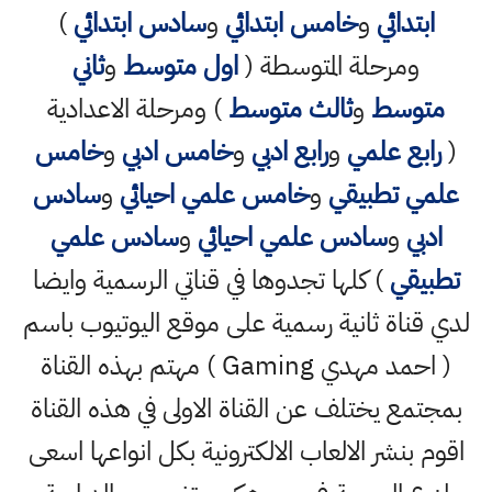
ابتدائي
و
خامس ابتدائي
و
سادس ابتدائي
)
ومرحلة المتوسطة (
اول متوسط
و
ثاني
متوسط
و
ثالث متوسط
) ومرحلة الاعدادية
(
رابع علمي
و
رابع ادبي
و
خامس ادبي
و
خامس
علمي تطبيقي
و
خامس علمي احيائي
و
سادس
ادبي
و
سادس علمي احيائي
و
سادس علمي
تطبيقي
) كلها تجدوها في قناتي الرسمية وايضا
لدي قناة ثانية رسمية على موقع اليوتيوب باسم
( احمد مهدي Gaming ) مهتم بهذه القناة
بمجتمع يختلف عن القناة الاولى في هذه القناة
اقوم بنشر الالعاب الالكترونية بكل انواعها اسعى