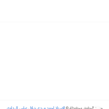
جميع الحقوق محفوظة ©
الاستاذ احمد مهدي شلال عباس المهداوي