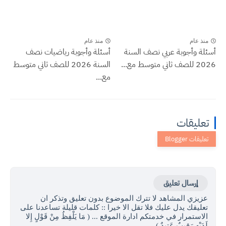
منذ عام
منذ عام
أسئلة وأجوبة عربي نصف السنة
أسئلة وأجوبة رياضيات نصف
2026 للصف ثاني متوسط مع...
السنة 2026 للصف ثاني متوسط
مع...
تعليقات
إرسال تعليق
عزيزي المشاهد لا تترك الموضوع بدون تعليق وتذكر ان
تعليقك يدل عليك فلا تقل الا خيرا :: كلمات قليلة تساعدنا على
الاستمرار في خدمتكم ادارة الموقع ... ( مَا يَلْفِظُ مِنْ قَوْلٍ إِلا
لَدَيْهِ رَقِيبٌ عَتِيدٌ )