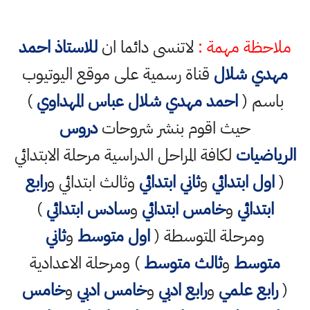
ملاحظة مهمة :
لاتنسى دائما ان
للاستاذ احمد
مهدي شلال
قناة رسمية على موقع اليوتيوب
باسم (
احمد مهدي شلال عباس المهداوي
)
حيث اقوم بنشر شروحات
دروس
الرياضيات
لكافة المراحل الدراسية مرحلة الابتدائي
(
اول ابتدائي
و
ثاني ابتدائي
وثالث ابتدائي و
رابع
ابتدائي
و
خامس ابتدائي
و
سادس ابتدائي
)
ومرحلة المتوسطة (
اول متوسط
و
ثاني
متوسط
و
ثالث متوسط
) ومرحلة الاعدادية
(
رابع علمي
و
رابع ادبي
و
خامس ادبي
و
خامس