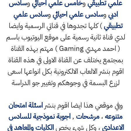
علمي تطبيقي
و
خامس علمي احيائي
و
سادس
ادبي
و
سادس علمي احيائي
و
سادس علمي
تطبيقي
) كلها تجدوها في قناتي الرسمية وايضا
لدي قناة ثانية رسمية على موقع اليوتيوب باسم
( احمد مهدي Gaming ) مهتم بهذه القناة
بمجتمع يختلف عن القناة الاولى في هذه القناة
اقوم بنشر الالعاب الالكترونية بكل انواعها اسعى
لزرع البسمة في وجوهكم وتغيير جو الدراسة
وفي موقعي هذا ايضا اقوم بنشر
اسئلة امتحان
متنوعه
،
مرشحات
,
اجوبة نموذجية للسادس
الاعدادي
، وكل شيء يخص
الكليات والمعاهد في