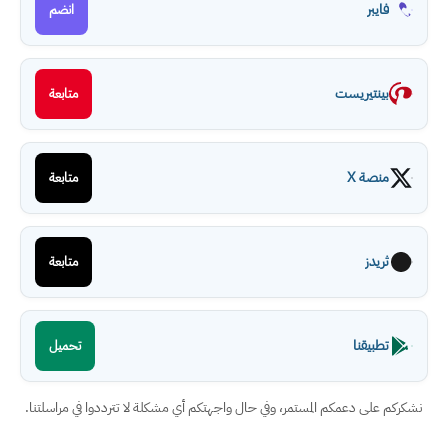
فايبر
انضم
بينتيريست
متابعة
منصة X
متابعة
ثريدز
متابعة
تطبيقنا
تحميل
نشكركم على دعمكم المستمر، وفي حال واجهتكم أي مشكلة لا تترددوا في مراسلتنا.