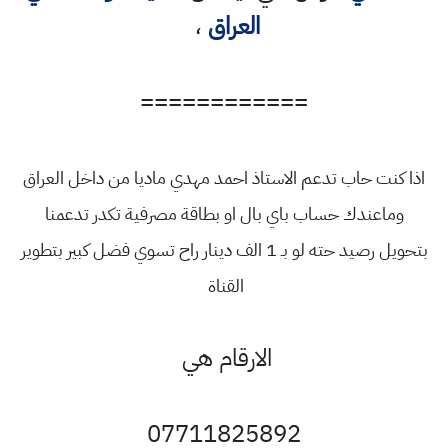
العراق
،
============
اذا كنت حاب تدعم الاستاذ احمد مهدي ماديا من داخل العراق
وماعندك حساب باي بال او بطاقة مصرفية تكدر تدعمنا
بتحويل رصيد حته لو بـ 1 الف دينار راح تسوي فضل كبير بتطوير
القناة
الارقام هي
07711825892