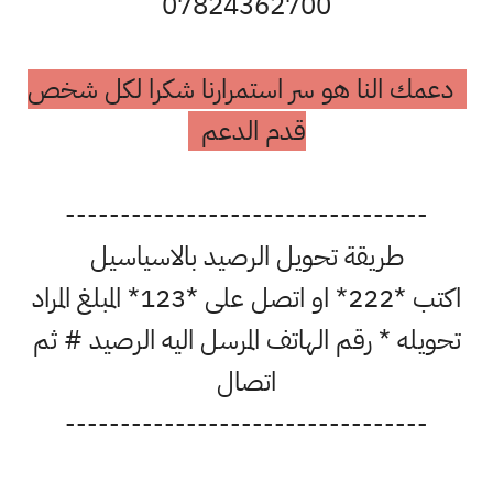
07824362700
دعمك النا هو سر استمرارنا شكرا لكل شخص
قدم الدعم
---------------------------------
طريقة تحويل الرصيد بالاسياسيل
اكتب *222* او اتصل على *123* المبلغ المراد
تحويله * رقم الهاتف المرسل اليه الرصيد # ثم
اتصال
---------------------------------