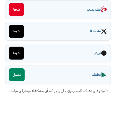
بينتيريست
متابعة
منصة X
متابعة
ثريدز
متابعة
تطبيقنا
تحميل
نشكركم على دعمكم المستمر، وفي حال واجهتكم أي مشكلة لا تترددوا في مراسلتنا.