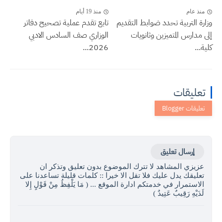
منذ عام
منذ 19 أيام
وزارة التربية تحدد ضوابط التقديم
تابع تقدم عملية تصحيح دفاتر
إلى مدارس المتميزين وثانويات
الوزاري صف السادس الادبي
كلية...
2026...
تعليقات
إرسال تعليق
عزيزي المشاهد لا تترك الموضوع بدون تعليق وتذكر ان
تعليقك يدل عليك فلا تقل الا خيرا :: كلمات قليلة تساعدنا على
الاستمرار في خدمتكم ادارة الموقع ... ( مَا يَلْفِظُ مِنْ قَوْلٍ إِلا
لَدَيْهِ رَقِيبٌ عَتِيدٌ )