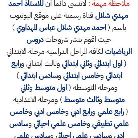
ملاحظة مهمة :
لاتنسى دائما ان
للاستاذ احمد
مهدي شلال
قناة رسمية على موقع اليوتيوب
باسم (
احمد مهدي شلال عباس المهداوي
)
حيث اقوم بنشر شروحات
دروس
الرياضيات
لكافة المراحل الدراسية مرحلة الابتدائي
(
اول ابتدائي
و
ثاني ابتدائي
وثالث ابتدائي و
رابع
ابتدائي
و
خامس ابتدائي
و
سادس ابتدائي
)
ومرحلة المتوسطة (
اول متوسط
و
ثاني
متوسط
و
ثالث متوسط
) ومرحلة الاعدادية
(
رابع علمي
و
رابع ادبي
و
خامس ادبي
و
خامس
علمي تطبيقي
و
خامس علمي احيائي
و
سادس
ادبي
و
سادس علمي احيائي
و
سادس علمي