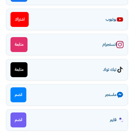
يوتيوب
اشتراك
انستجرام
متابعة
تيك توك
متابعة
ماسنجر
انضم
فايبر
انضم