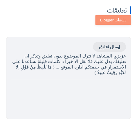
تعليقات
إرسال تعليق
عزيزي المشاهد لا تترك الموضوع بدون تعليق وتذكر ان
تعليقك يدل عليك فلا تقل الا خيرا :: كلمات قليلة تساعدنا على
الاستمرار في خدمتكم ادارة الموقع ... ( مَا يَلْفِظُ مِنْ قَوْلٍ إِلا
لَدَيْهِ رَقِيبٌ عَتِيدٌ )