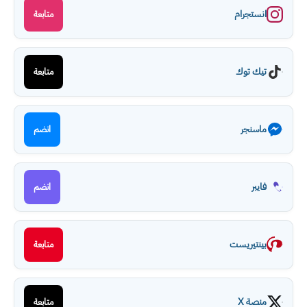
انستجرام
متابعة
تيك توك
متابعة
ماسنجر
انضم
فايبر
انضم
بينتيريست
متابعة
منصة X
متابعة