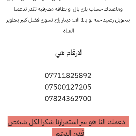
وماعندك حساب باي بال او بطاقة مصرفية تكدر تدعمنا
بتحويل رصيد حته لو بـ 1 الف دينار راح تسوي فضل كبير بتطوير
القناة
الارقام هي
07711825892
07500127205
07824362700
دعمك النا هو سر استمرارنا شكرا لكل شخص
قدم الدعم