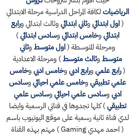
الرياضيات
لكافة المراحل الدراسية مرحلة الابتدائي
(
اول ابتدائي
و
ثاني ابتدائي
وثالث ابتدائي و
رابع
ابتدائي
و
خامس ابتدائي
و
سادس ابتدائي
)
ومرحلة المتوسطة (
اول متوسط
و
ثاني
متوسط
و
ثالث متوسط
) ومرحلة الاعدادية
(
رابع علمي
و
رابع ادبي
و
خامس ادبي
و
خامس
علمي تطبيقي
و
خامس علمي احيائي
و
سادس
ادبي
و
سادس علمي احيائي
و
سادس علمي
تطبيقي
) كلها تجدوها في قناتي الرسمية وايضا
لدي قناة ثانية رسمية على موقع اليوتيوب باسم
( احمد مهدي Gaming ) مهتم بهذه القناة