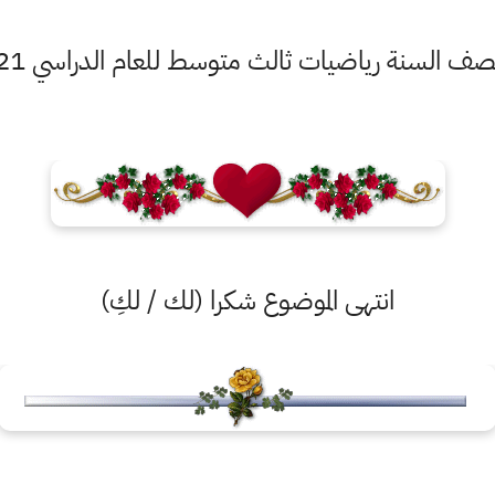
السنة رياضيات ثالث متوسط للعام الدراسي 2021 الدور الاول
انتهى الموضوع شكرا (لك / لكِ)