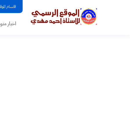
اقسام الموق
اخبار منو