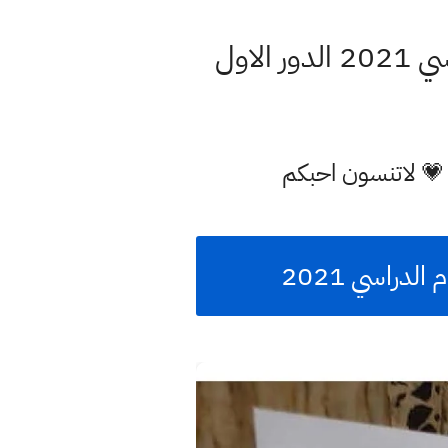
اول
 💗 لاتنسون احبكم
راسي 2021