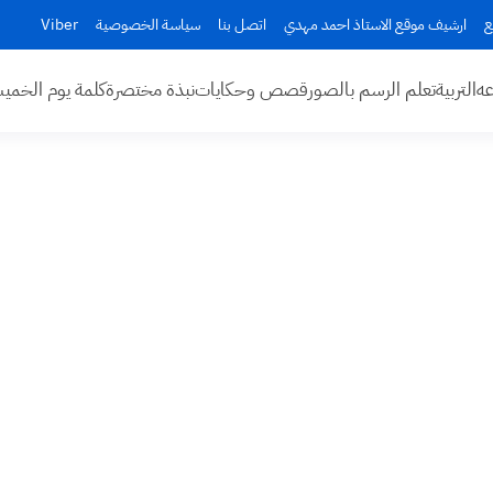
ع
ارشيف موقع الاستاذ احمد مهدي
اتصل بنا
سياسة الخصوصية
Viber
عه
التربية
تعلم الرسم بالصور
قصص وحكايات
نبذة مختصرة
كلمة يوم الخم