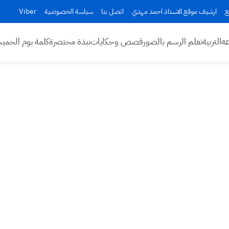
ع
ارشيف موقع الاستاذ احمد مهدي
اتصل بنا
سياسة الخصوصية
Viber
عه
التربية
تعلم الرسم بالصور
قصص وحكايات
نبذة مختصرة
كلمة يوم الخم