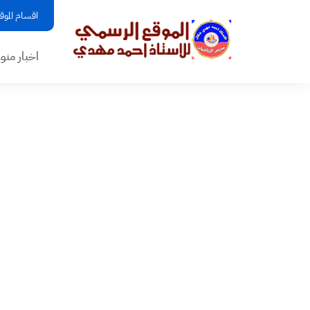
اقسام الموق
اخبار منو