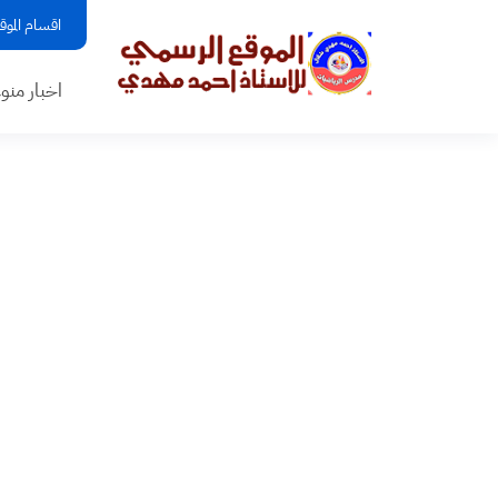
اقسام الموق
اخبار منو