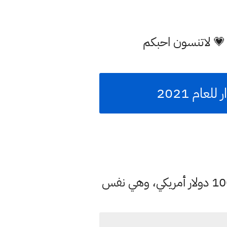
 💗 لاتنسون احبكم
حسب المصادر إن بورصة الكفاح المركزية في بغداد سجلت اليوم سعر الدولار مقابل 100 دولار أمريكي، وهي نفس