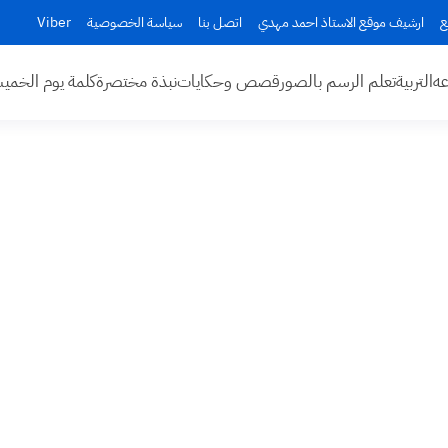
ع
ارشيف موقع الاستاذ احمد مهدي
اتصل بنا
سياسة الخصوصية
Viber
عه
التربية
تعلم الرسم بالصور
قصص وحكايات
نبذة مختصرة
كلمة يوم الخم