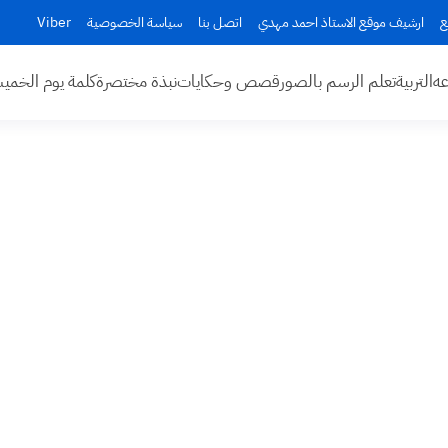
ع
ارشيف موقع الاستاذ احمد مهدي
اتصل بنا
سياسة الخصوصية
Viber
عه
التربية
تعلم الرسم بالصور
قصص وحكايات
نبذة مختصرة
كلمة يوم الخم