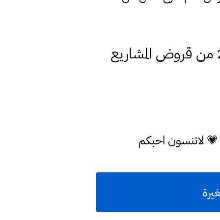
الفائزين بقرعة القروض الميسرة اسماء الوجبة (30) للعام 2021 من قروض المشاريع
 💗 لاتنسون احبكم