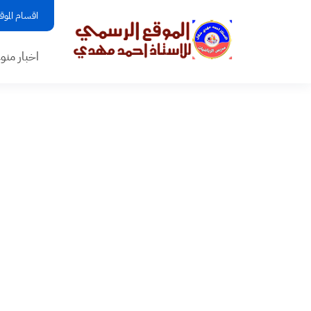
اقسام الموق
اخبار منو