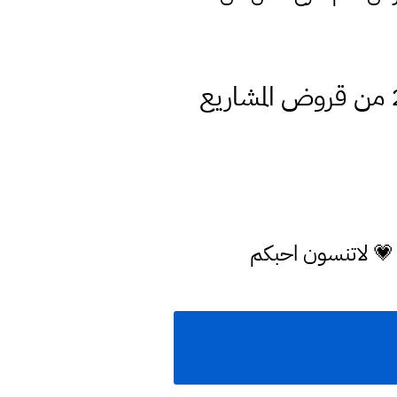
الفائزين بقرعة القروض الميسرة اسماء الوجبة (30) للعام 2021 من قروض المشاريع
 💗 لاتنسون احبكم