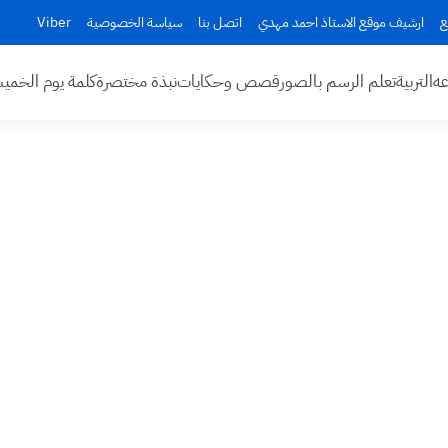
ع
ارشيف موقع الاستاذ احمد مهدي
اتصل بنا
سياسة الخصوصية
Viber
عه
التربية
تعلم الرسم بالصور
قصص وحكايات
نبذة مختصرة
كلمة يوم الخم