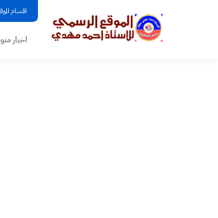
اقسام الموق
اخبار منو