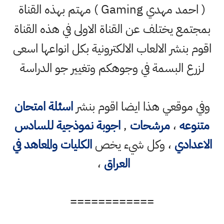
( احمد مهدي Gaming ) مهتم بهذه القناة
ع يختلف عن القناة الاولى في هذه القناة
نشر الالعاب الالكترونية بكل انواعها اسعى
 البسمة في وجوهكم وتغيير جو الدراسة
وقعي هذا ايضا اقوم بنشر
اسئلة امتحان
ه
،
مرشحات
,
اجوبة نموذجية للسادس
دي
، وكل شيء يخص
الكليات والمعاهد في
العراق
،
============