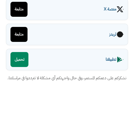
ة X
متابعة
دز
متابعة
يقنا
تحميل
ى دعمكم المستمر، وفي حال واجهتكم أي مشكلة لا تترددوا في مراسلتنا.