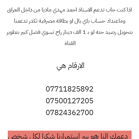
 حاب تدعم الاستاذ احمد مهدي ماديا من داخل العراق
ندك حساب باي بال او بطاقة مصرفية تكدر تدعمنا
بتحويل رصيد حته لو بـ 1 الف دينار راح تسوي فضل كبير بتطوير
القناة
الارقام هي
07711825892
07500127205
07824362700
النا هو سر استمرارنا شكرا لكل شخص