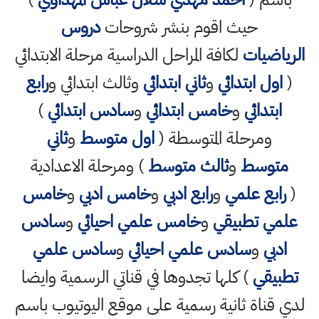
حيث اقوم بنشر شروحات
دروس
يات
لكافة المراحل الدراسية مرحلة الابتدائي
 ابتدائي
و
ثاني ابتدائي
وثالث ابتدائي و
رابع
دائي
و
خامس ابتدائي
و
سادس ابتدائي
)
مرحلة المتوسطة (
اول متوسط
و
ثاني
سط
و
ثالث متوسط
) ومرحلة الاعدادية
ع علمي
و
رابع ادبي
و
خامس ادبي
و
خامس
 تطبيقي
و
خامس علمي احيائي
و
سادس
و
سادس علمي احيائي
و
سادس علمي
قي
) كلها تجدوها في قناتي الرسمية وايضا
اة ثانية رسمية على موقع اليوتيوب باسم