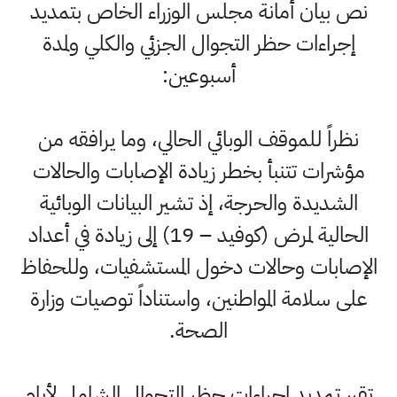
يان أمانة مجلس الوزراء الخاص بتمديد
اءات حظر التجوال الجزئي والكلي ولمدة
أسبوعين:
ً للموقف الوبائي الحالي، وما يرافقه من
ات تتنبأ بخطر زيادة الإصابات والحالات
يدة والحرجة، إذ تشير البيانات الوبائية
الحالية لمرض (كوفيد – 19) إلى زيادة في أعداد
بات وحالات دخول المستشفيات، وللحفاظ
لامة المواطنين، واستناداً توصيات وزارة
الصحة.
تمديد إجراءات حظر التجوال الشامل لأيام